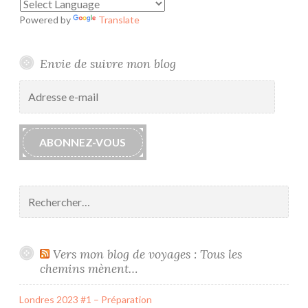
B
Powered by
Translate
e
t
s
Envie de suivre mon blog
y
Adresse
{
e-
t
mail
u
ABONNEZ-VOUS
t
o
r
Rechercher :
i
e
l
}
Vers mon blog de voyages : Tous les
chemins mènent…
Londres 2023 #1 – Préparation