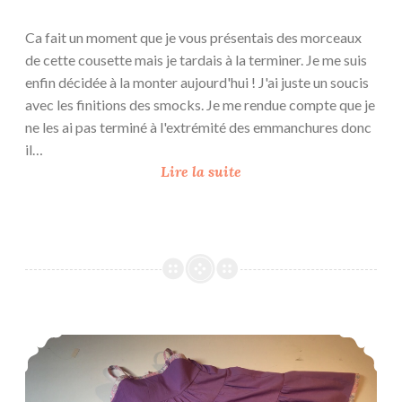
Ca fait un moment que je vous présentais des morceaux
de cette cousette mais je tardais à la terminer. Je me suis
enfin décidée à la monter aujourd'hui ! J'ai juste un soucis
avec les finitions des smocks. Je me rendue compte que je
ne les ai pas terminé à l'extrémité des emmanchures donc
il…
H
Lire la suite
i
l
d
e
{
h
o
Mela summer dress
m
m
a