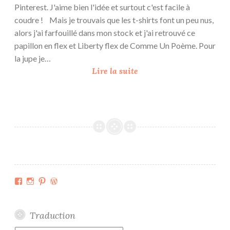
s
Pinterest. J'aime bien l'idée et surtout c'est facile à
coudre ! Mais je trouvais que les t-shirts font un peu nus,
alors j'ai farfouillé dans mon stock et j'ai retrouvé ce
papillon en flex et Liberty flex de Comme Un Poème. Pour
la jupe je…
R
Lire la suite
o
b
e
t
-
s
h
i
Facebook
Instagram
Pinterest
WordPress.org
r
t
e
Traduction
n