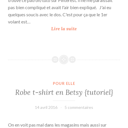
trouvé ce patron/tuto sur Pinterest. Il ne me paraissait
pas bien compliqué et avait l'air bien expliqué. J'ai eu
quelques soucis avec le dos. C'est pour ça que le 1er
volant est…
M
Lire la suite
e
l
a
s
u
m
m
POUR ELLE
e
Robe t-shirt en Betsy {tutoriel}
r
d
r
14 avril 2016
leffetmain
5 commentaires
e
s
On en voit pas mal dans les magasins mais aussi sur