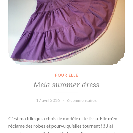
g
e
}
POUR ELLE
Mela summer dress
17 avril 2016
leffetmain
6 commentaires
C'est ma fille qui a choisi le modèle et le tissu. Elle m'en
réclame des robes et pourvu qu'elles tournent !!! J'ai