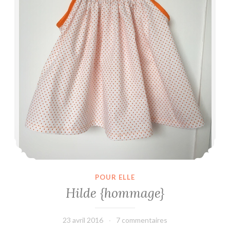
i
n
i
q
u
a
i
s
POUR ELLE
Hilde {hommage}
23 avril 2016
leffetmain
7 commentaires