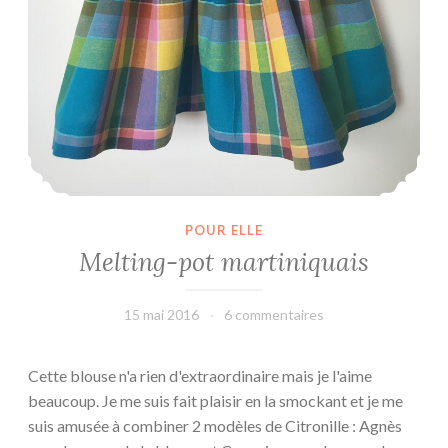
POUR ELLE
Melting-pot martiniquais
15 mai 2016
leffetmain
6 commentaires
Cette blouse n'a rien d'extraordinaire mais je l'aime
beaucoup. Je me suis fait plaisir en la smockant et je me
suis amusée à combiner 2 modèles de Citronille : Agnès