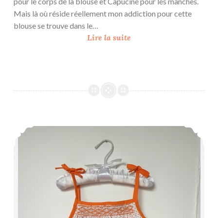
pour le corps de la blouse et Capucine pour les manches.
Mais là où réside réellement mon addiction pour cette
blouse se trouve dans le…
M
Lire la suite
e
l
t
i
n
g
-
Hilde {hommage}
p
o
t
m
a
r
t