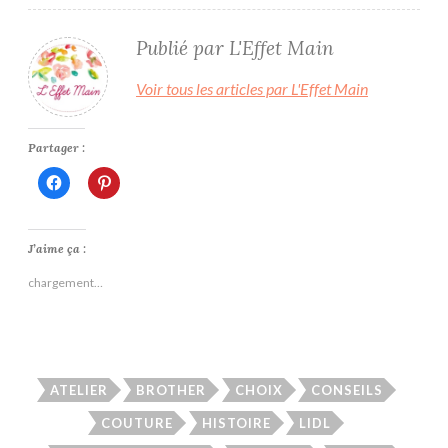
Publié par
L'Effet Main
Voir tous les articles par L'Effet Main
Partager :
Cliquez
Cliquez
pour
pour
partager
partager
sur
sur
Facebook(ouvre
Pinterest(ouvre
dans
dans
J’aime ça :
une
une
nouvelle
nouvelle
chargement…
fenêtre)
fenêtre)
ATELIER
BROTHER
CHOIX
CONSEILS
COUTURE
HISTOIRE
LIDL