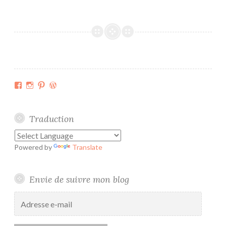
w
e
e
k
e
n
d
Facebook
Instagram
Pinterest
WordPress.org
r
é
v
Traduction
e
r
Powered by
Translate
s
i
b
Envie de suivre mon blog
l
Adresse
e
e-
mail