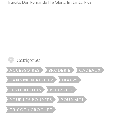
fragate Don Fernando II e Gloria. En tant… Plus
Catégories
ACCESSOIRES
BRODERIE
CADEAUX
DANS MON ATELIER
DIVERS
LES DOUDOUS
POUR ELLE
POUR LES POUPÉES
POUR MOI
TRICOT / CROCHET