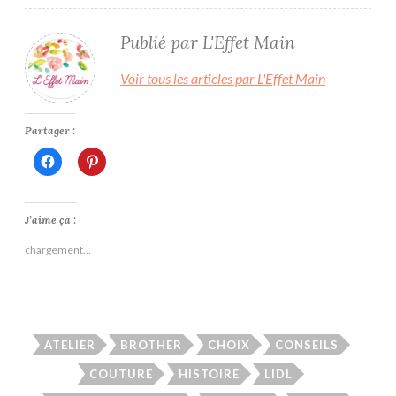
Publié par
L'Effet Main
Voir tous les articles par L'Effet Main
Partager :
Cliquez
Cliquez
pour
pour
partager
partager
sur
sur
Facebook(ouvre
Pinterest(ouvre
dans
dans
J’aime ça :
une
une
nouvelle
nouvelle
chargement…
fenêtre)
fenêtre)
ATELIER
BROTHER
CHOIX
CONSEILS
COUTURE
HISTOIRE
LIDL