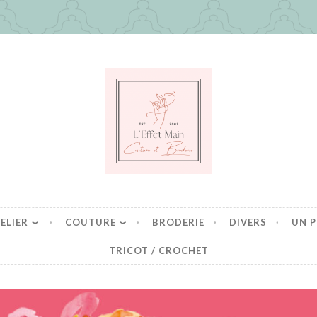
in
es mais pas que
ELIER
COUTURE
BRODERIE
DIVERS
UN P
TRICOT / CROCHET