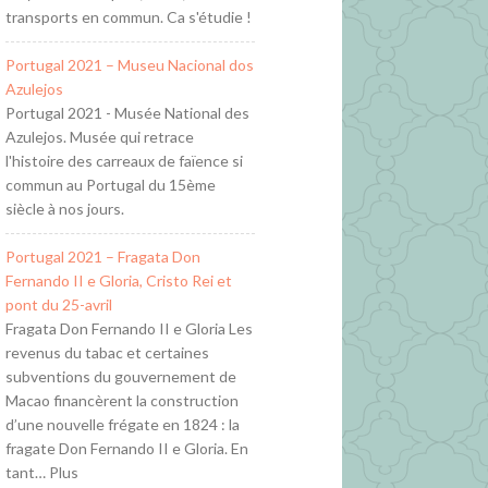
transports en commun. Ca s'étudie !
Portugal 2021 – Museu Nacional dos
Azulejos
Portugal 2021 - Musée National des
Azulejos. Musée qui retrace
l'histoire des carreaux de faïence si
commun au Portugal du 15ème
siècle à nos jours.
Portugal 2021 – Fragata Don
Fernando II e Gloria, Cristo Rei et
pont du 25-avril
Fragata Don Fernando II e Gloria Les
revenus du tabac et certaines
subventions du gouvernement de
Macao financèrent la construction
d’une nouvelle frégate en 1824 : la
fragate Don Fernando II e Gloria. En
tant… Plus