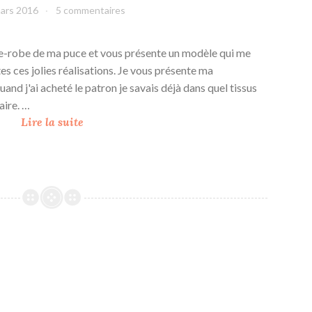
ars 2016
leffetmain
5 commentaires
rde-robe de ma puce et vous présente un modèle qui me
tes ces jolies réalisations. Je vous présente ma
and j'ai acheté le patron je savais déjà dans quel tissus
faire. …
U
Lire la suite
n
e
p
a
u
s
e
à
l
’