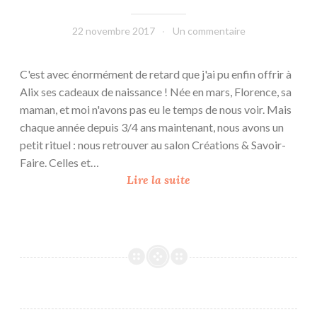
22 novembre 2017
leffetmain
Un commentaire
C'est avec énormément de retard que j'ai pu enfin offrir à
Alix ses cadeaux de naissance ! Née en mars, Florence, sa
maman, et moi n'avons pas eu le temps de nous voir. Mais
chaque année depuis 3/4 ans maintenant, nous avons un
petit rituel : nous retrouver au salon Créations & Savoir-
Faire. Celles et…
B
Lire la suite
i
e
n
v
e
n
u