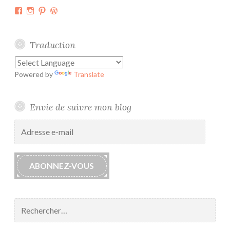
e
Facebook
Instagram
Pinterest
WordPress.org
A
l
i
Traduction
x
Powered by
Translate
Envie de suivre mon blog
Adresse
e-
mail
ABONNEZ-VOUS
Rechercher :