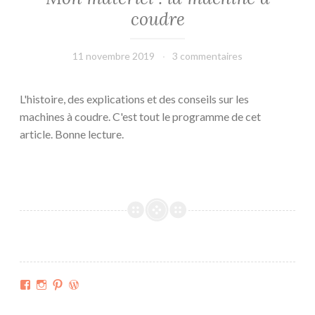
coudre
11 novembre 2019
L'Effet
3 commentaires
Main
L'histoire, des explications et des conseils sur les
machines à coudre. C'est tout le programme de cet
article. Bonne lecture.
Facebook
Instagram
Pinterest
WordPress.org