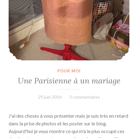
POUR MOI
Une Parisienne à un mariage
29 juin 2016
leffetmain
3 commentaires
J'ai des choses à vous présenter mais je suis très en retard
dans la prise de photos et les poster sur le blog.
Aujourd'hui je vous montre ce qui m'a le plus occupé ces