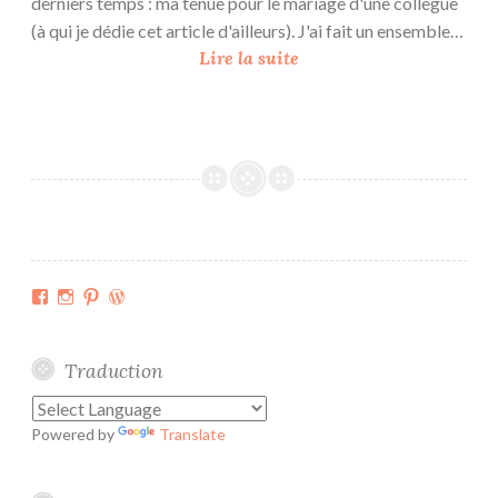
derniers temps : ma tenue pour le mariage d'une collègue
(à qui je dédie cet article d'ailleurs). J'ai fait un ensemble…
U
Lire la suite
n
e
P
a
r
i
s
i
Facebook
Instagram
Pinterest
WordPress.org
e
n
n
Traduction
e
à
Powered by
Translate
u
n