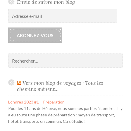
m
Envie de suivre mon blog
a
Adresse
r
e-
i
mail
a
ABONNEZ-VOUS
g
e
Rechercher :
Vers mon blog de voyages : Tous les
chemins mènent…
Londres 2023 #1 – Préparation
Pour les 11 ans de Héloïse, nous sommes parties à Londres. Il y
a eu toute une phase de préparation : moyen de transport,
hôtel, transports en commun. Ca s'étudie !