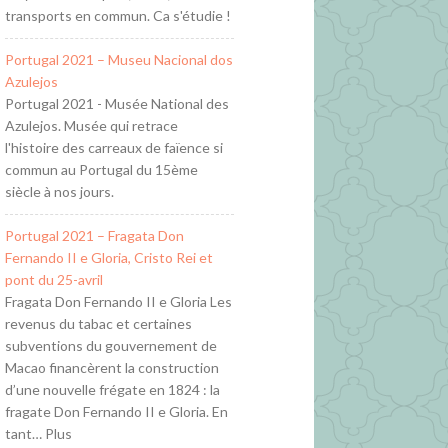
transports en commun. Ca s'étudie !
Portugal 2021 – Museu Nacional dos
Azulejos
Portugal 2021 - Musée National des
Azulejos. Musée qui retrace
l'histoire des carreaux de faïence si
commun au Portugal du 15ème
siècle à nos jours.
Portugal 2021 – Fragata Don
Fernando II e Gloria, Cristo Rei et
pont du 25-avril
Fragata Don Fernando II e Gloria Les
revenus du tabac et certaines
subventions du gouvernement de
Macao financèrent la construction
d’une nouvelle frégate en 1824 : la
fragate Don Fernando II e Gloria. En
tant… Plus