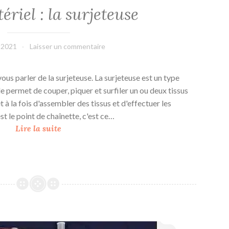
riel : la surjeteuse
t 2021
L'Effet
Laisser un commentaire
Main
vous parler de la surjeteuse. La surjeteuse est un type
le permet de couper, piquer et surfiler un ou deux tissus
 à la fois d'assembler des tissus et d'effectuer les
 est le point de chaînette, c'est ce…
M
Lire la suite
o
n
m
a
t
é
r
Mon matériel : la machine à coudre