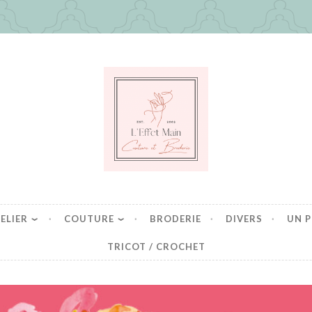
in
es mais pas que
ELIER
COUTURE
BRODERIE
DIVERS
UN P
TRICOT / CROCHET