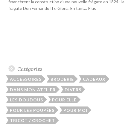
financèrent la construction d’une nouvelle frégate en 1824 : la
fragate Don Fernando II e Gloria. En tant… Plus
Catégories
ACCESSOIRES
BRODERIE
CADEAUX
DANS MON ATELIER
DIVERS
LES DOUDOUS
POUR ELLE
POUR LES POUPÉES
POUR MOI
TRICOT / CROCHET