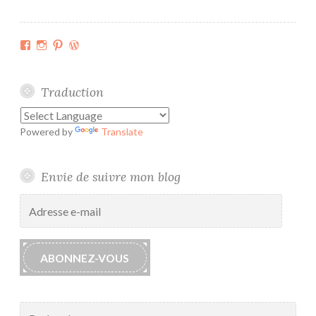
o
î
Facebook
Instagram
Pinterest
WordPress.org
t
e
a
Traduction
u
c
Powered by
Translate
r
o
c
Envie de suivre mon blog
h
Adresse
e
e-
t
mail
ABONNEZ-VOUS
Rechercher :