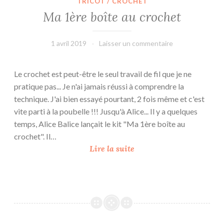
TRICOT / CROCHET
Ma 1ère boîte au crochet
1 avril 2019
L'Effet
Laisser un commentaire
Main
Le crochet est peut-être le seul travail de fil que je ne
pratique pas... Je n'ai jamais réussi à comprendre la
technique. J'ai bien essayé pourtant, 2 fois même et c'est
vite parti à la poubelle !!! Jusqu'à Alice... Il y a quelques
temps, Alice Balice lançait le kit "Ma 1ère boîte au
crochet". Il…
M
Lire la suite
a
1
è
r
e
b