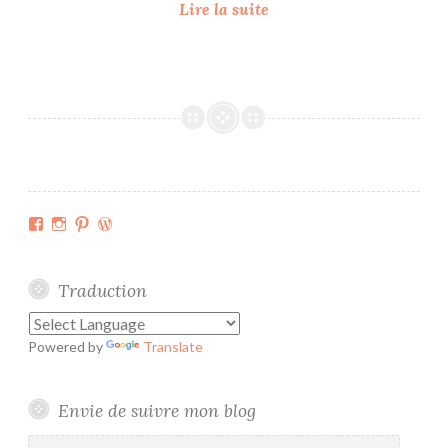
C
Lire la suite
o
u
p
e
-
l
é
g
Facebook
Instagram
Pinterest
WordPress.org
u
m
e
Traduction
s
e
Powered by
Translate
t
f
r
Envie de suivre mon blog
u
Adresse