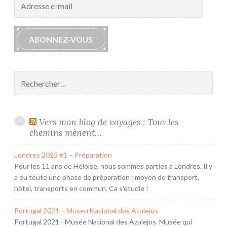
i
e-
t
mail
s
ABONNEZ-VOUS
d
e
l
Rechercher :
’
A
t
e
Vers mon blog de voyages : Tous les
l
chemins mènent…
i
Londres 2023 #1 – Préparation
e
Pour les 11 ans de Héloïse, nous sommes parties à Londres. Il y
r
a eu toute une phase de préparation : moyen de transport,
S
hôtel, transports en commun. Ca s'étudie !
a
i
Portugal 2021 – Museu Nacional dos Azulejos
n
Portugal 2021 - Musée National des Azulejos. Musée qui