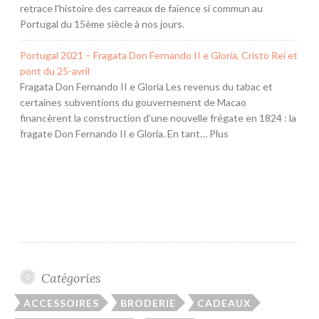
t
retrace l'histoire des carreaux de faïence si commun au
Portugal du 15ème siècle à nos jours.
-
C
Portugal 2021 – Fragata Don Fernando II e Gloria, Cristo Rei et
e
pont du 25-avril
r
Fragata Don Fernando II e Gloria Les revenus du tabac et
f
certaines subventions du gouvernement de Macao
financèrent la construction d’une nouvelle frégate en 1824 : la
fragate Don Fernando II e Gloria. En tant… Plus
Catégories
ACCESSOIRES
BRODERIE
CADEAUX