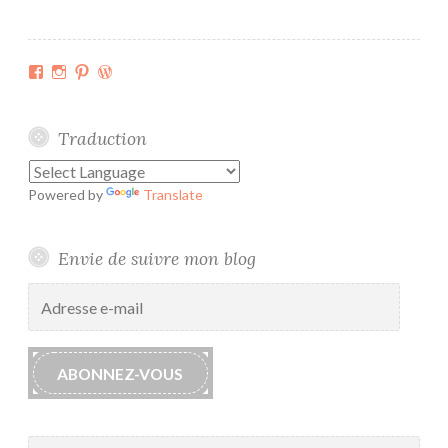
a
2
t
0
u
1
Facebook
Instagram
Pinterest
WordPress.org
r
7
a
Traduction
Powered by
Translate
Envie de suivre mon blog
Adresse
e-
mail
ABONNEZ-VOUS
Rechercher :