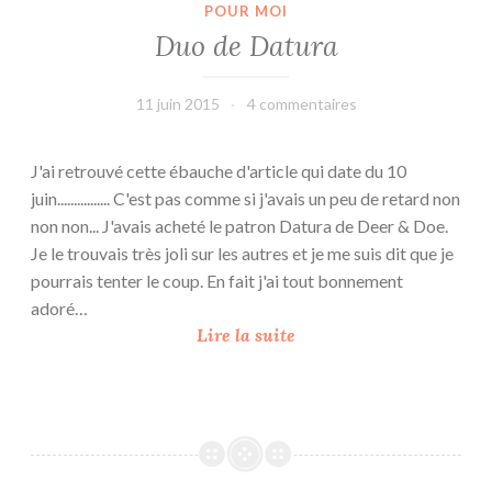
POUR MOI
a
Duo de Datura
g
a
r
11 juin 2015
leffetmain
4 commentaires
d
e
J'ai retrouvé cette ébauche d'article qui date du 10
-
juin................ C'est pas comme si j'avais un peu de retard non
r
non non... J'avais acheté le patron Datura de Deer & Doe.
o
Je le trouvais très joli sur les autres et je me suis dit que je
b
pourrais tenter le coup. En fait j'ai tout bonnement
e
adoré…
c
D
Lire la suite
a
u
p
o
s
d
u
e
l
D
e