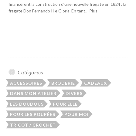
financèrent la construction d’une nouvelle frégate en 1824 : la
fragate Don Fernando II e Gloria. En tant… Plus
Catégories
ACCESSOIRES
BRODERIE
CADEAUX
DANS MON ATELIER
DIVERS
LES DOUDOUS
POUR ELLE
POUR LES POUPÉES
POUR MOI
TRICOT / CROCHET