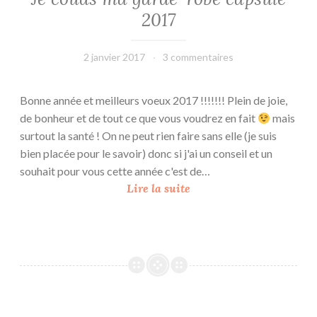
2017
2 janvier 2017
leffetmain
3 commentaires
Bonne année et meilleurs voeux 2017 !!!!!!! Plein de joie,
de bonheur et de tout ce que vous voudrez en fait
mais
surtout la santé ! On ne peut rien faire sans elle (je suis
bien placée pour le savoir) donc si j'ai un conseil et un
souhait pour vous cette année c'est de…
J
Lire la suite
e
c
o
u
d
s
m