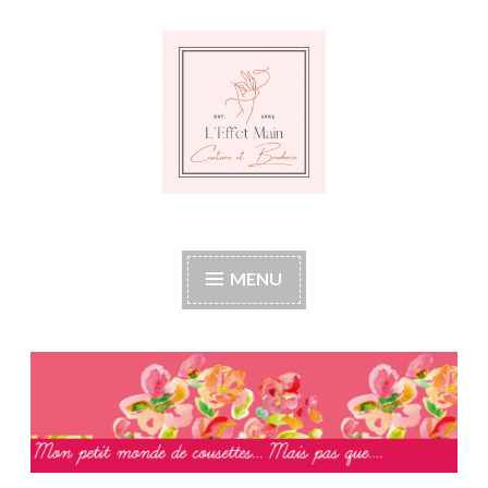
Accéder
au
contenu
principal
L'Effet Main
Mon petit monde de cousettes mais pas que
MENU