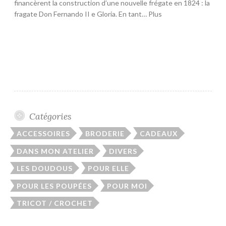
financèrent la construction d’une nouvelle frégate en 1824 : la
fragate Don Fernando II e Gloria. En tant… Plus
Catégories
ACCESSOIRES
BRODERIE
CADEAUX
DANS MON ATELIER
DIVERS
LES DOUDOUS
POUR ELLE
POUR LES POUPÉES
POUR MOI
TRICOT / CROCHET