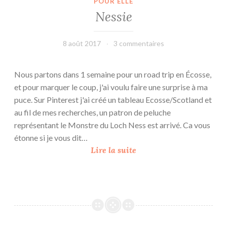
POUR ELLE
Nessie
8 août 2017
leffetmain
3 commentaires
Nous partons dans 1 semaine pour un road trip en Écosse,
et pour marquer le coup, j'ai voulu faire une surprise à ma
puce. Sur Pinterest j'ai créé un tableau Ecosse/Scotland et
au fil de mes recherches, un patron de peluche
représentant le Monstre du Loch Ness est arrivé. Ca vous
étonne si je vous dit…
N
Lire la suite
e
s
s
i
e