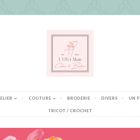
in
es mais pas que
ELIER
COUTURE
BRODERIE
DIVERS
UN P
TRICOT / CROCHET