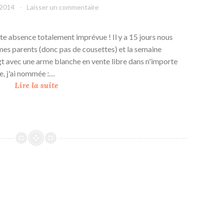
 2014
leffetmain
Laisser un commentaire
ite absence totalement imprévue ! Il y a 15 jours nous
s parents (donc pas de cousettes) et la semaine
igt avec une arme blanche en vente libre dans n'importe
e, j'ai nommée :…
W
Lire la suite
e
e
k
-
e
n
d
à
L
o