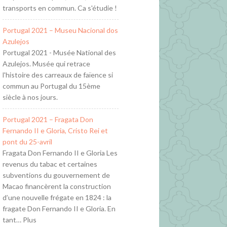
transports en commun. Ca s'étudie !
Portugal 2021 – Museu Nacional dos
Azulejos
Portugal 2021 - Musée National des
Azulejos. Musée qui retrace
l'histoire des carreaux de faïence si
commun au Portugal du 15ème
siècle à nos jours.
Portugal 2021 – Fragata Don
Fernando II e Gloria, Cristo Rei et
pont du 25-avril
Fragata Don Fernando II e Gloria Les
revenus du tabac et certaines
subventions du gouvernement de
Macao financèrent la construction
d’une nouvelle frégate en 1824 : la
fragate Don Fernando II e Gloria. En
tant… Plus