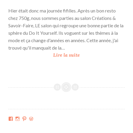
Hier était donc ma journée fifilles. Après un bon resto
chez 750g, nous sommes parties au salon Créations &
Savoir-Faire, LE salon qui regroupe une bonne partie de la
sphère du Do It Yourself. Ils voguent sur les thèmes à la
mode et ça change d'années en années. Cette année, j'ai
trouvé qu'il manquait de la…
S
Lire la suite
a
l
o
n
C
r
é
a
Facebook
Instagram
Pinterest
WordPress.org
t
i