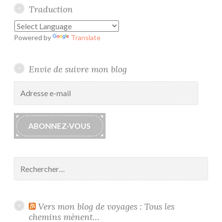
o
Traduction
n
s
Powered by
Translate
&
S
a
Envie de suivre mon blog
v
Adresse
o
e-
i
mail
r
ABONNEZ-VOUS
-
F
a
Rechercher :
i
r
e
2
Vers mon blog de voyages : Tous les
0
chemins mènent…