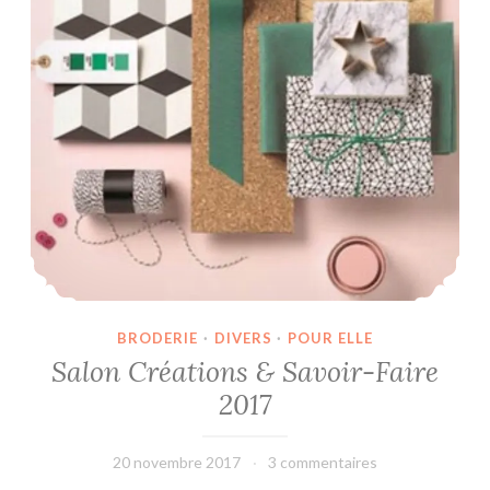
BRODERIE
·
DIVERS
·
POUR ELLE
Salon Créations & Savoir-Faire
2017
20 novembre 2017
leffetmain
3 commentaires