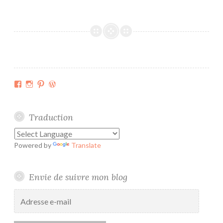
n
o
u
v
e
a
u
Facebook
Instagram
Pinterest
WordPress.org
Traduction
Powered by
Translate
Envie de suivre mon blog
Adresse
e-
mail