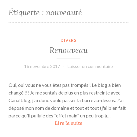
Étiquette :
nouveauté
DIVERS
Renouveau
16 novembre 2017
L'Effet
Laisser un commentaire
Main
Oui, oui vous ne vous êtes pas trompés ! Le blog a bien
changé !!! Je me sentais de plus en plus restreinte avec
Canalblog, j'ai donc voulu passer la barre au-dessus. J'ai
déposé mon nom de domaine et tout et tout (j'ai bien fait
parce qu'il pullule des "effet main" un peu trop à…
R
Lire la suite
e