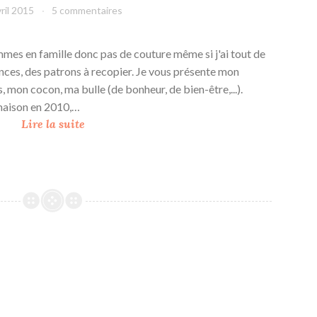
vril 2015
leffetmain
5 commentaires
mes en famille donc pas de couture même si j'ai tout de
es, des patrons à recopier. Je vous présente mon
, mon cocon, ma bulle (de bonheur, de bien-être,...).
maison en 2010,…
M
Lire la suite
o
n
a
t
e
l
i
e
r