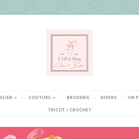
in
es mais pas que
ELIER
COUTURE
BRODERIE
DIVERS
UN P
TRICOT / CROCHET