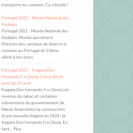
transports en commun. Ca s'étudie !
Portugal 2021 – Museu Nacional dos
Azulejos
Portugal 2021 - Musée National des
Azulejos. Musée qui retrace
l'histoire des carreaux de faïence si
commun au Portugal du 15ème
siècle à nos jours.
Portugal 2021 – Fragata Don
Fernando II e Gloria, Cristo Rei et
pont du 25-avril
Fragata Don Fernando II e Gloria Les
revenus du tabac et certaines
subventions du gouvernement de
Macao financèrent la construction
d’une nouvelle frégate en 1824 : la
fragate Don Fernando II e Gloria. En
tant… Plus