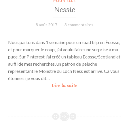
POUR ELLE
Nessie
8 août 2017
leffetmain
3 commentaires
Nous partons dans 1 semaine pour un road trip en Écosse,
et pour marquer le coup, j'ai voulu faire une surprise à ma
puce. Sur Pinterest j'ai créé un tableau Ecosse/Scotland et
au fil de mes recherches, un patron de peluche
représentant le Monstre du Loch Ness est arrivé. Ca vous
étonne si je vous dit…
N
Lire la suite
e
s
s
i
e