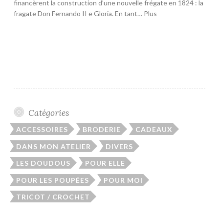
financèrent la construction d’une nouvelle frégate en 1824 : la
fragate Don Fernando II e Gloria. En tant… Plus
Catégories
ACCESSOIRES
BRODERIE
CADEAUX
DANS MON ATELIER
DIVERS
LES DOUDOUS
POUR ELLE
POUR LES POUPÉES
POUR MOI
TRICOT / CROCHET