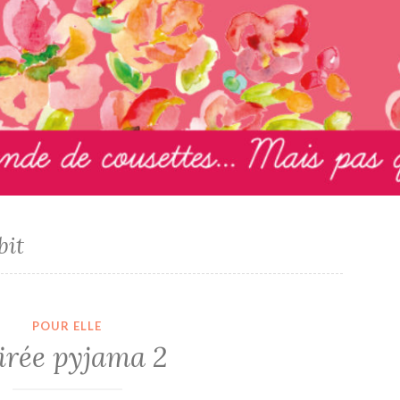
bit
POUR ELLE
irée pyjama 2