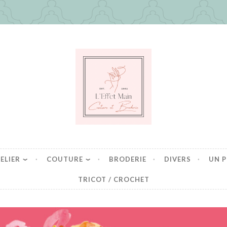
in
es mais pas que
ELIER
COUTURE
BRODERIE
DIVERS
UN P
TRICOT / CROCHET