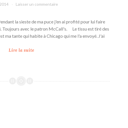
 2014
leffetmain
Laisser un commentaire
ndant la sieste de ma puce j'en ai profité pour lui faire
i. Toujours avec le patron McCall's. Le tissu est tiré des
t ma tante qui habite à Chicago qui me l'a envoyé. J'ai
S
Lire la suite
o
i
r
é
e
p
y
j
a
m