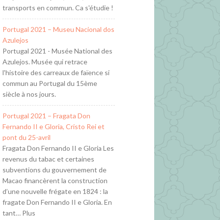
transports en commun. Ca s'étudie !
Portugal 2021 – Museu Nacional dos
Azulejos
Portugal 2021 - Musée National des
Azulejos. Musée qui retrace
l'histoire des carreaux de faïence si
commun au Portugal du 15ème
siècle à nos jours.
Portugal 2021 – Fragata Don
Fernando II e Gloria, Cristo Rei et
pont du 25-avril
Fragata Don Fernando II e Gloria Les
revenus du tabac et certaines
subventions du gouvernement de
Macao financèrent la construction
d’une nouvelle frégate en 1824 : la
fragate Don Fernando II e Gloria. En
tant… Plus