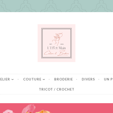
in
es mais pas que
ELIER
COUTURE
BRODERIE
DIVERS
UN P
TRICOT / CROCHET