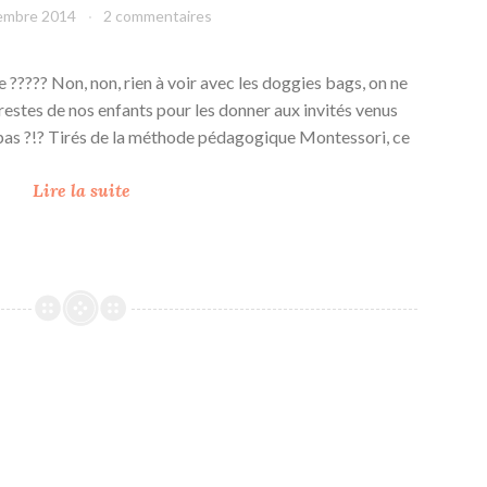
embre 2014
leffetmain
2 commentaires
????? Non, non, rien à voir avec les doggies bags, on ne
restes de nos enfants pour les donner aux invités venus
 pas ?!? Tirés de la méthode pédagogique Montessori, ce
B
Lire la suite
u
s
y
B
a
g
s
p
o
u