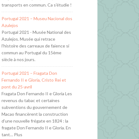
transports en commun. Ca s'étudie !
Portugal 2021 – Museu Nacional dos
Azulejos
Portugal 2021 - Musée National des
Azulejos. Musée qui retrace
l'histoire des carreaux de faïence si
commun au Portugal du 15ème
siècle à nos jours.
Portugal 2021 – Fragata Don
Fernando II e Gloria, Cristo Rei et
pont du 25-avril
Fragata Don Fernando II e Gloria Les
revenus du tabac et certaines
subventions du gouvernement de
Macao financèrent la construction
d’une nouvelle frégate en 1824 : la
fragate Don Fernando II e Gloria. En
tant… Plus