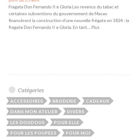
Fragata Don Fernando II e Gloria Les revenus du tabac et
certaines subventions du gouvernement de Macao
financèrent la construction d’une nouvelle frégate en 1824 : la
fragate Don Fernando II e Gloria. En tant… Plus
Catégories
ACCESSOIRES
BRODERIE
CADEAUX
DANS MON ATELIER
DIVERS
LES DOUDOUS
POUR ELLE
POUR LES POUPÉES
POUR MOI