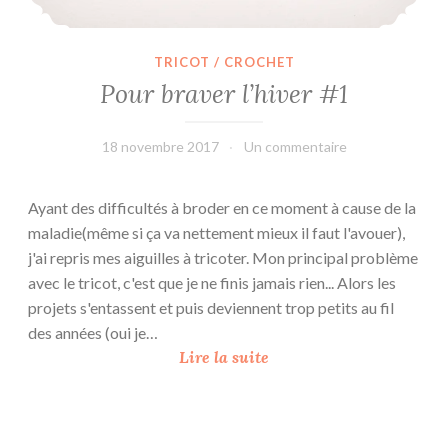
TRICOT / CROCHET
Pour braver l’hiver #1
18 novembre 2017
leffetmain
Un commentaire
Ayant des difficultés à broder en ce moment à cause de la
maladie(même si ça va nettement mieux il faut l'avouer),
j'ai repris mes aiguilles à tricoter. Mon principal problème
avec le tricot, c'est que je ne finis jamais rien... Alors les
projets s'entassent et puis deviennent trop petits au fil
des années (oui je…
P
Lire la suite
o
u
r