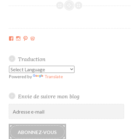
b
r
a
v
e
Facebook
Instagram
Pinterest
WordPress.org
r
l
’
Traduction
h
i
Powered by
Translate
v
e
r
Envie de suivre mon blog
#
Adresse
1
e-
mail
ABONNEZ-VOUS