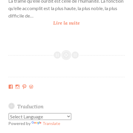
La trame qu'elle ourdit est celle de l'humanité. La fonction
qu'elle accomplit est la plus haute, la plus noble, la plus
difficile de…
4
Lire la suite
a
n
s
Facebook
Instagram
Pinterest
WordPress.org
Traduction
Powered by
Translate