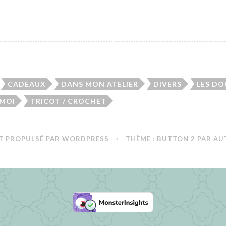
t
i
o
n
s
&
CADEAUX
DANS MON ATELIER
DIVERS
LES D
S
a
 MOI
TRICOT / CROCHET
v
o
i
T PROPULSÉ PAR WORDPRESS
·
THÈME : BUTTON 2 PAR
AU
r
-
F
a
i
r