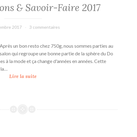
ons & Savoir-Faire 2017
embre 2017
leffetmain
3 commentaires
s. Après un bon resto chez 750g, nous sommes parties au
 salon qui regroupe une bonne partie de la sphère du Do
èmes à la mode et ça change d'années en années. Cette
 la…
S
Lire la suite
a
l
o
n
C
r
é
a