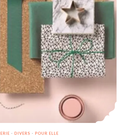
ERIE
·
DIVERS
·
POUR ELLE