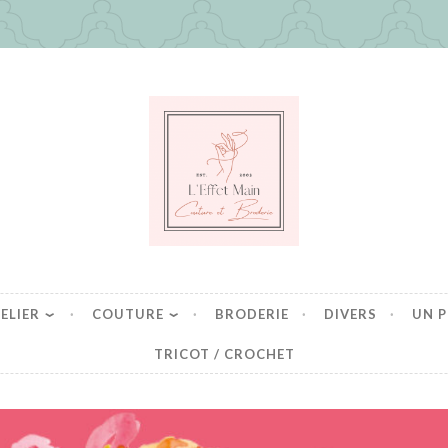
in
es mais pas que
ELIER
COUTURE
BRODERIE
DIVERS
UN P
TRICOT / CROCHET