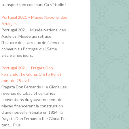
transports en commun. Ca s'étudie !
Portugal 2021 – Museu Nacional dos
Azulejos
Portugal 2021 - Musée National des
Azulejos. Musée qui retrace
l'histoire des carreaux de faïence si
commun au Portugal du 15ème
siècle à nos jours.
Portugal 2021 – Fragata Don
Fernando II e Gloria, Cristo Rei et
pont du 25-avril
Fragata Don Fernando II e Gloria Les
revenus du tabac et certaines
subventions du gouvernement de
Macao financèrent la construction
d’une nouvelle frégate en 1824 : la
fragate Don Fernando II e Gloria. En
tant… Plus