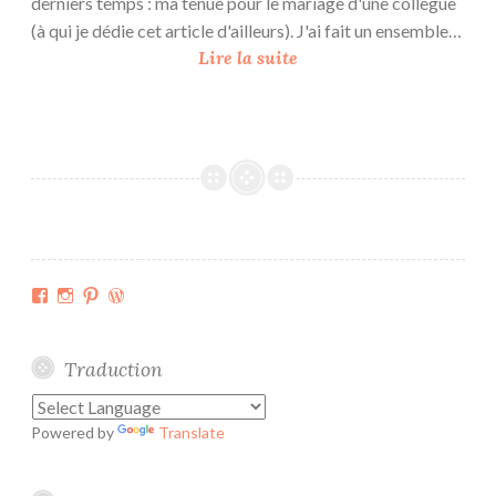
derniers temps : ma tenue pour le mariage d'une collègue
(à qui je dédie cet article d'ailleurs). J'ai fait un ensemble…
U
Lire la suite
n
e
P
a
r
i
s
i
Facebook
Instagram
Pinterest
WordPress.org
e
n
n
Traduction
e
à
Powered by
Translate
u
n