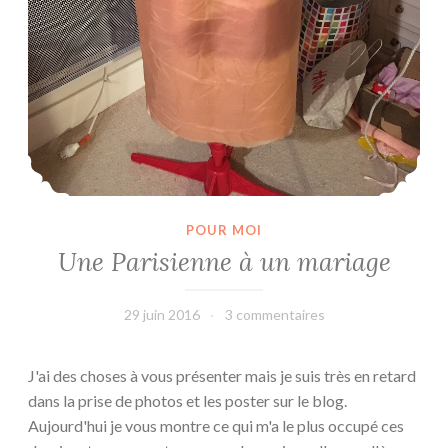
POUR MOI
Une Parisienne à un mariage
29 juin 2016
leffetmain
3 commentaires
J'ai des choses à vous présenter mais je suis très en retard
dans la prise de photos et les poster sur le blog.
Aujourd'hui je vous montre ce qui m'a le plus occupé ces