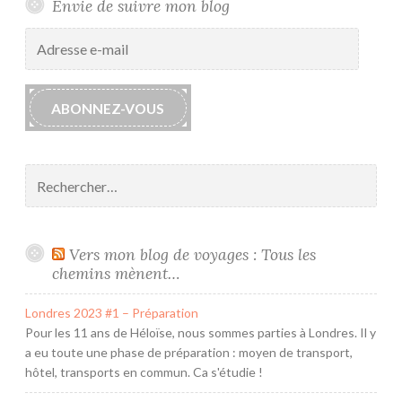
m
Envie de suivre mon blog
a
Adresse
r
e-
i
mail
a
ABONNEZ-VOUS
g
e
Rechercher :
Vers mon blog de voyages : Tous les
chemins mènent…
Londres 2023 #1 – Préparation
Pour les 11 ans de Héloïse, nous sommes parties à Londres. Il y
a eu toute une phase de préparation : moyen de transport,
hôtel, transports en commun. Ca s'étudie !