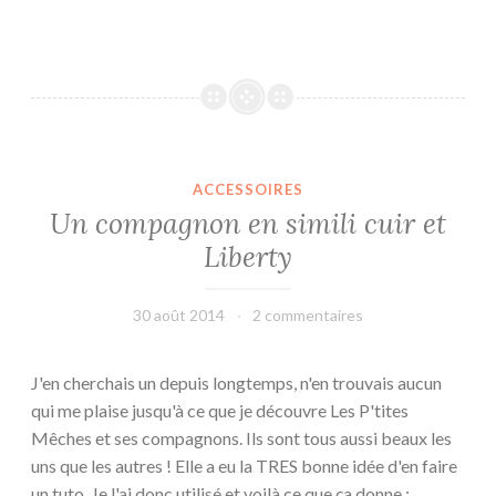
o
u
s
p
a
r
t
ACCESSOIRES
o
Un compagnon en simili cuir et
n
Liberty
s
e
n
30 août 2014
leffetmain
2 commentaires
v
o
J'en cherchais un depuis longtemps, n'en trouvais aucun
y
qui me plaise jusqu'à ce que je découvre Les P'tites
a
Mêches et ses compagnons. Ils sont tous aussi beaux les
g
uns que les autres ! Elle a eu la TRES bonne idée d'en faire
e
un tuto. Je l'ai donc utilisé et voilà ce que ça donne :