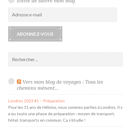
Envie de suivre mon blog
l
Adresse
i
e-
c
mail
u
ABONNEZ-VOUS
i
r
e
Rechercher :
t
L
i
b
Vers mon blog de voyages : Tous les
e
chemins mènent…
r
Londres 2023 #1 – Préparation
t
Pour les 11 ans de Héloïse, nous sommes parties à Londres. Il y
y
a eu toute une phase de préparation : moyen de transport,
hôtel, transports en commun. Ca s'étudie !