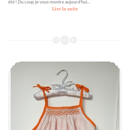
été ! Du coup je vous montre aujourd'hui…
T
Lire la suite
r
i
o
d
’
é
t
Hilde {hommage}
o
i
l
e
s