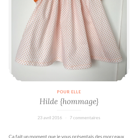
POUR ELLE
Hilde {hommage}
23 avril 2016
leffetmain
7 commentaires
Ca fait un moment que je vous présentais des morceaux