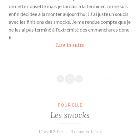
de cette cousette mais je tardais à la terminer. Je me suis
enfin décidée à la monter aujourd'hui ! J'ai juste un soucis
avec les finitions des smocks. Je me rendue compte que je
ne les ai pas terminé à l'extrémité des emmanchures donc
il…
H
Lire la suite
i
l
d
e
{
h
o
POUR ELLE
m
Les smocks
m
a
g
11 avril 2015
leffetmain
3 commentaires
e