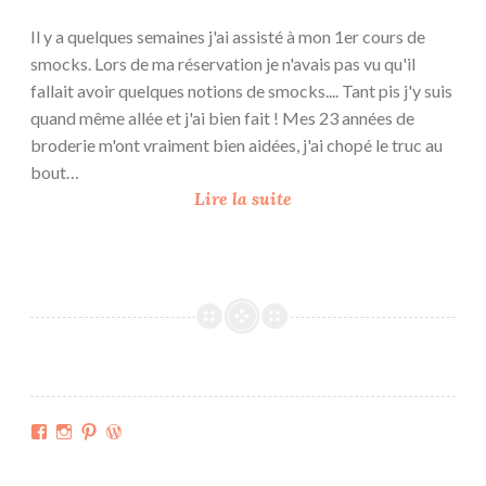
}
Il y a quelques semaines j'ai assisté à mon 1er cours de
smocks. Lors de ma réservation je n'avais pas vu qu'il
fallait avoir quelques notions de smocks.... Tant pis j'y suis
quand même allée et j'ai bien fait ! Mes 23 années de
broderie m'ont vraiment bien aidées, j'ai chopé le truc au
bout…
L
Lire la suite
e
s
s
m
o
c
k
s
Facebook
Instagram
Pinterest
WordPress.org