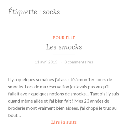
Étiquette :
socks
POUR ELLE
Les smocks
11 avril 2015
leffetmain
3 commentaires
Il y a quelques semaines j'ai assisté à mon 1er cours de
smocks. Lors de ma réservation je n'avais pas vu qu'il
fallait avoir quelques notions de smocks.... Tant pis j'y suis
quand même allée et j'ai bien fait ! Mes 23 années de
broderie m'ont vraiment bien aidées, j'ai chopé le truc au
bout…
L
Lire la suite