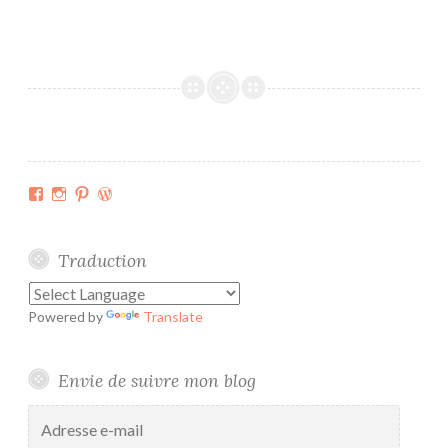
e
s
s
m
o
c
k
s
Facebook
Instagram
Pinterest
WordPress.org
Traduction
Powered by
Translate
Envie de suivre mon blog
Adresse
e-