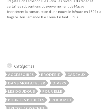
Fragata Don Fernando II e Gloria Les revenus du tabac et
certaines subventions du gouvernement de Macao
financèrent la construction d’une nouvelle frégate en 1824 : la
fragate Don Fernando II e Gloria. En tant… Plus
Catégories
ACCESSOIRES
BRODERIE
CADEAUX
DANS MON ATELIER
DIVERS
LES DOUDOUS
POUR ELLE
POUR LES POUPÉES
POUR MOI
TRICOT / CROCHET