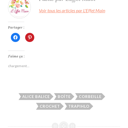
Voir tous les articles par L'Effet Main
Partager :
Cliquez
Cliquez
pour
pour
partager
partager
sur
sur
Facebook(ouvre
Pinterest(ouvre
dans
dans
J’aime ça :
une
une
nouvelle
nouvelle
chargement…
fenêtre)
fenêtre)
ALICE BALICE
BOÎTE
CORBEILLE
CROCHET
TRAPIHLO