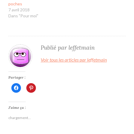
poches
7 avril 2018
Dans "Pour moi"
Publié par
leffetmain
Voir tous les articles par leffetmain
Partager :
Cliquez
Cliquez
pour
pour
partager
partager
sur
sur
Facebook(ouvre
Pinterest(ouvre
dans
dans
J’aime ça :
une
une
nouvelle
nouvelle
chargement…
fenêtre)
fenêtre)