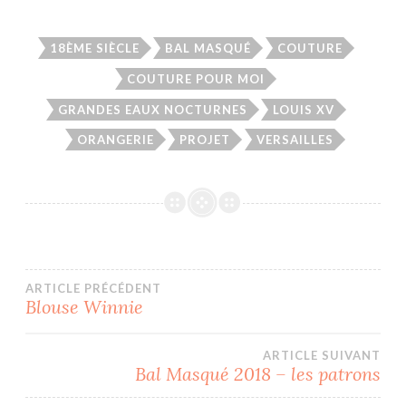
18ÈME SIÈCLE
BAL MASQUÉ
COUTURE
COUTURE POUR MOI
GRANDES EAUX NOCTURNES
LOUIS XV
ORANGERIE
PROJET
VERSAILLES
Navigation
ARTICLE PRÉCÉDENT
Blouse Winnie
de
ARTICLE SUIVANT
l’article
Bal Masqué 2018 – les patrons