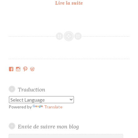
T
Lire la suite
o
u
t
e
p
r
e
m
Facebook
Instagram
Pinterest
WordPress.org
i
è
r
Traduction
e
f
Powered by
Translate
o
i
s
Envie de suivre mon blog
t
Adresse