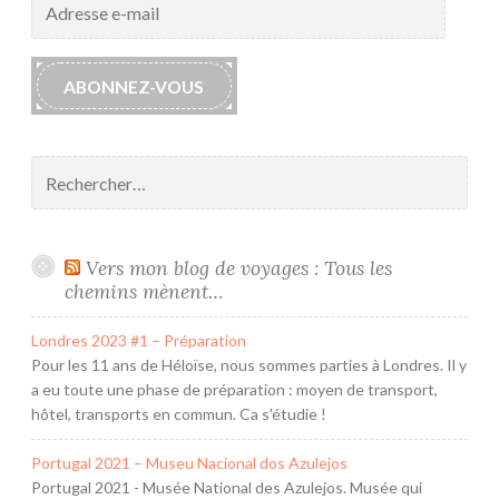
o
e-
u
mail
t
ABONNEZ-VOUS
e
t
o
Rechercher :
u
t
e
p
Vers mon blog de voyages : Tous les
r
chemins mènent…
e
Londres 2023 #1 – Préparation
m
Pour les 11 ans de Héloïse, nous sommes parties à Londres. Il y
i
a eu toute une phase de préparation : moyen de transport,
è
hôtel, transports en commun. Ca s'étudie !
r
e
Portugal 2021 – Museu Nacional dos Azulejos
f
Portugal 2021 - Musée National des Azulejos. Musée qui