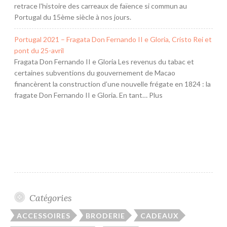
o
retrace l'histoire des carreaux de faïence si commun au
Portugal du 15ème siècle à nos jours.
i
s
Portugal 2021 – Fragata Don Fernando II e Gloria, Cristo Rei et
pont du 25-avril
Fragata Don Fernando II e Gloria Les revenus du tabac et
certaines subventions du gouvernement de Macao
financèrent la construction d’une nouvelle frégate en 1824 : la
fragate Don Fernando II e Gloria. En tant… Plus
Catégories
ACCESSOIRES
BRODERIE
CADEAUX