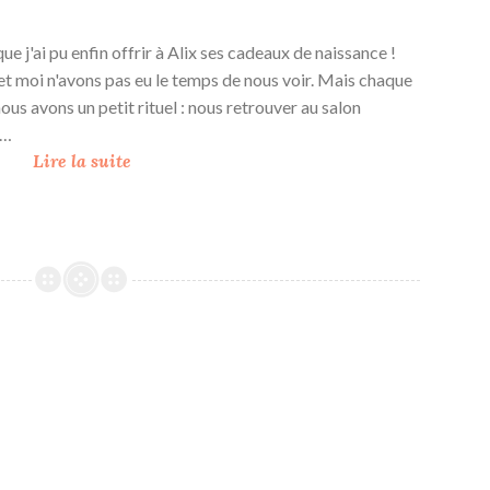
 j'ai pu enfin offrir à Alix ses cadeaux de naissance !
t moi n'avons pas eu le temps de nous voir. Mais chaque
us avons un petit rituel : nous retrouver au salon
t…
B
Lire la suite
i
e
n
v
e
n
u
e
A
l
i
x