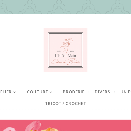
in
es mais pas que
ELIER
COUTURE
BRODERIE
DIVERS
UN P
TRICOT / CROCHET