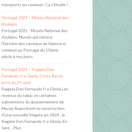
transports en commun. Ca s'étudie !
Portugal 2021 – Museu Nacional dos
Azulejos
Portugal 2021 - Musée National des
Azulejos. Musée qui retrace
l'histoire des carreaux de faïence si
commun au Portugal du 15ème
siècle à nos jours.
Portugal 2021 – Fragata Don
Fernando II e Gloria, Cristo Rei et
pont du 25-avril
Fragata Don Fernando II e Gloria Les
revenus du tabac et certaines
subventions du gouvernement de
Macao financèrent la construction
d’une nouvelle frégate en 1824 : la
fragate Don Fernando II e Gloria. En
tant… Plus