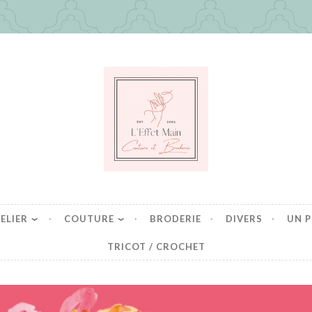
in
es mais pas que
ELIER
COUTURE
BRODERIE
DIVERS
UN P
TRICOT / CROCHET