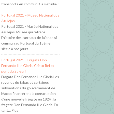
transports en commun. Ca s'étudie !
Portugal 2021 – Museu Nacional dos
Azulejos
Portugal 2021 - Musée National des
Azulejos. Musée qui retrace
l'histoire des carreaux de faïence si
commun au Portugal du 15ème
siècle à nos jours.
Portugal 2021 – Fragata Don
Fernando II e Gloria, Cristo Rei et
pont du 25-avril
Fragata Don Fernando II e Gloria Les
revenus du tabac et certaines
subventions du gouvernement de
Macao financèrent la construction
d’une nouvelle frégate en 1824 : la
fragate Don Fernando II e Gloria. En
tant… Plus