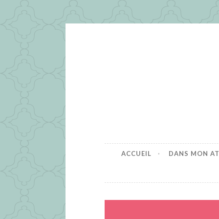
Accéder
au
contenu
principal
L'Effet Ma
Mon petit monde de cousett
ACCUEIL
DANS MON AT