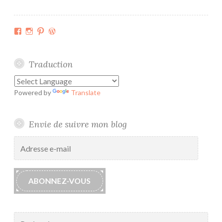
s
f
Facebook
Instagram
Pinterest
WordPress.org
ê
t
e
Traduction
s
m
Powered by
Translate
a
î
t
Envie de suivre mon blog
r
Adresse
e
e-
s
mail
s
ABONNEZ-VOUS
e
Rechercher :