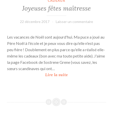
CADEAUX
Joyeuses fêtes maîtresse
22 décembre 2017
leffetmain
Laisser un commentaire
Les vacances de Noël sont aujourd'hui. Ma puce a joué au
Père Noël à l'école et je peux vous dire qu'elle n'est pas
peu fière ! Doublement en plus parce qu'elle a réalisé elle-
même les cadeaux (bon avec ma toute petite aide). J'aime
la page Facebook de Sostrene Grene (vous savez, les
sœurs scandinaves qui ont…
J
Lire la suite
o
y
e
u
s
e