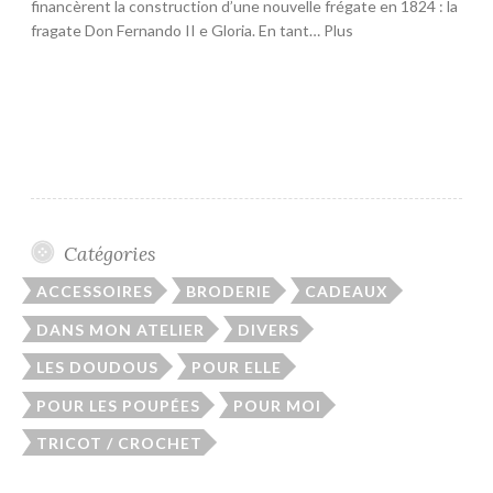
financèrent la construction d’une nouvelle frégate en 1824 : la
fragate Don Fernando II e Gloria. En tant… Plus
Catégories
ACCESSOIRES
BRODERIE
CADEAUX
DANS MON ATELIER
DIVERS
LES DOUDOUS
POUR ELLE
POUR LES POUPÉES
POUR MOI
TRICOT / CROCHET