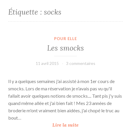
Étiquette :
socks
POUR ELLE
Les smocks
11 avril 2015
leffetmain
3 commentaires
Il y a quelques semaines j'ai assisté à mon 1er cours de
smocks. Lors de ma réservation je n'avais pas vu qu'il
fallait avoir quelques notions de smocks.... Tant pis j'y suis
quand même allée et j'ai bien fait ! Mes 23 années de
broderie m'ont vraiment bien aidées, j'ai chopé le truc au
bout…
L
Lire la suite