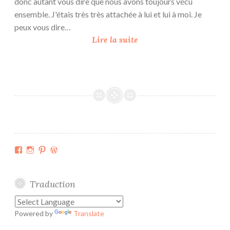
donc autant vous dire que nous avons toujours vécu
ensemble. J'étais très très attachée à lui et lui à moi. Je
peux vous dire…
P
Lire la suite
e
t
i
t
e
s
c
o
Facebook
Instagram
Pinterest
WordPress.org
u
s
e
Traduction
t
t
Powered by
Translate
e