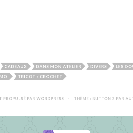
e
s
E
a
u
x
N
o
c
CADEAUX
DANS MON ATELIER
DIVERS
LES D
t
u
 MOI
TRICOT / CROCHET
r
n
e
T PROPULSÉ PAR WORDPRESS
·
THÈME : BUTTON 2 PAR
AU
s
d
e
V