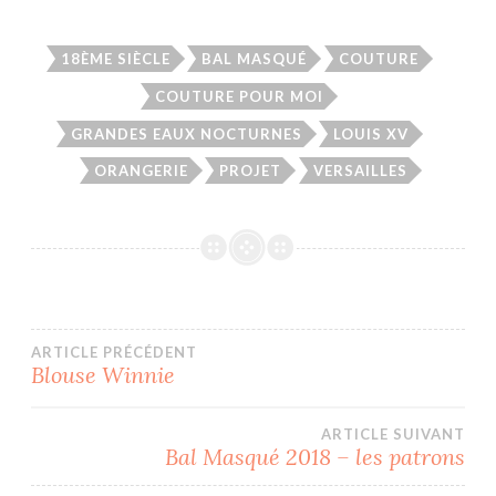
18ÈME SIÈCLE
BAL MASQUÉ
COUTURE
COUTURE POUR MOI
GRANDES EAUX NOCTURNES
LOUIS XV
ORANGERIE
PROJET
VERSAILLES
Navigation
ARTICLE PRÉCÉDENT
Blouse Winnie
de
ARTICLE SUIVANT
l’article
Bal Masqué 2018 – les patrons