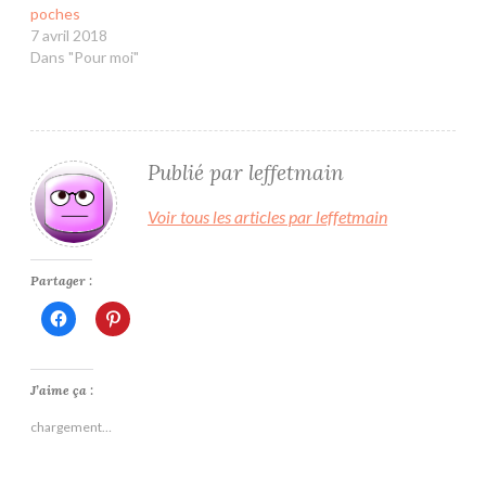
poches
7 avril 2018
Dans "Pour moi"
Publié par
leffetmain
Voir tous les articles par leffetmain
Partager :
Cliquez
Cliquez
pour
pour
partager
partager
sur
sur
Facebook(ouvre
Pinterest(ouvre
dans
dans
J’aime ça :
une
une
nouvelle
nouvelle
chargement…
fenêtre)
fenêtre)