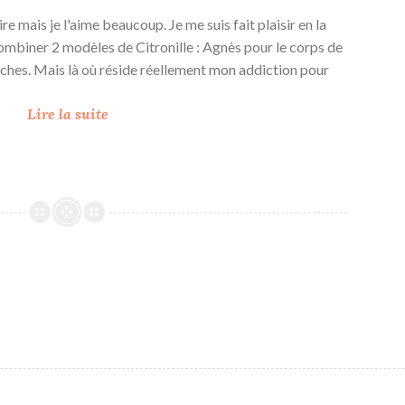
re mais je l'aime beaucoup. Je me suis fait plaisir en la
ombiner 2 modèles de Citronille : Agnès pour le corps de
nches. Mais là où réside réellement mon addiction pour
M
Lire la suite
e
l
t
i
n
g
-
p
o
t
m
a