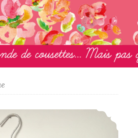
ue
Melting-pot martiniquais