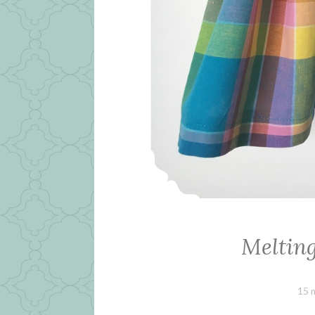
Meltin
15 