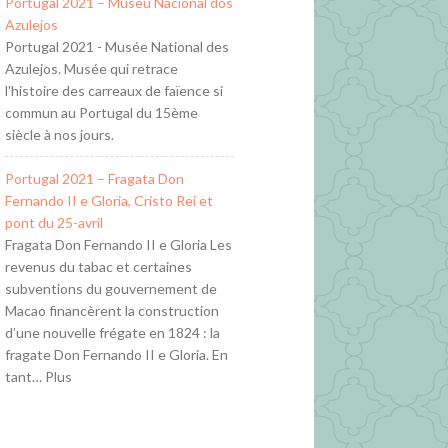
Portugal 2021 – Museu Nacional dos
Azulejos
Portugal 2021 - Musée National des
Azulejos. Musée qui retrace
l'histoire des carreaux de faïence si
commun au Portugal du 15ème
siècle à nos jours.
Portugal 2021 – Fragata Don
Fernando II e Gloria, Cristo Rei et
pont du 25-avril
Fragata Don Fernando II e Gloria Les
revenus du tabac et certaines
subventions du gouvernement de
Macao financèrent la construction
d’une nouvelle frégate en 1824 : la
fragate Don Fernando II e Gloria. En
tant… Plus