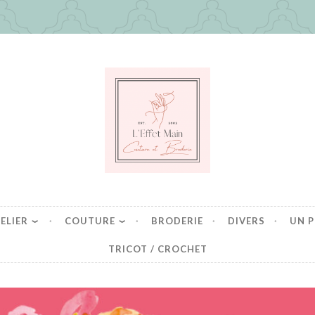
in
es mais pas que
ELIER
COUTURE
BRODERIE
DIVERS
UN P
TRICOT / CROCHET