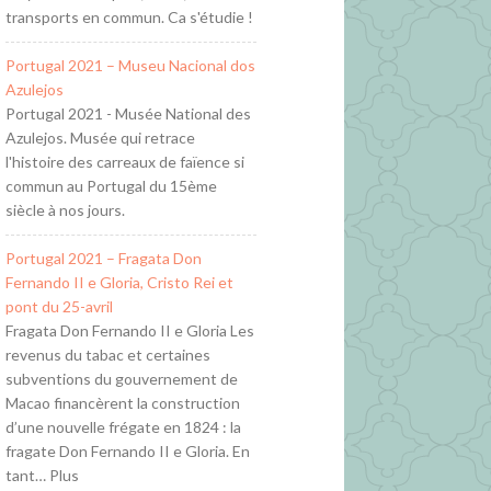
transports en commun. Ca s'étudie !
Portugal 2021 – Museu Nacional dos
Azulejos
Portugal 2021 - Musée National des
Azulejos. Musée qui retrace
l'histoire des carreaux de faïence si
commun au Portugal du 15ème
siècle à nos jours.
Portugal 2021 – Fragata Don
Fernando II e Gloria, Cristo Rei et
pont du 25-avril
Fragata Don Fernando II e Gloria Les
revenus du tabac et certaines
subventions du gouvernement de
Macao financèrent la construction
d’une nouvelle frégate en 1824 : la
fragate Don Fernando II e Gloria. En
tant… Plus