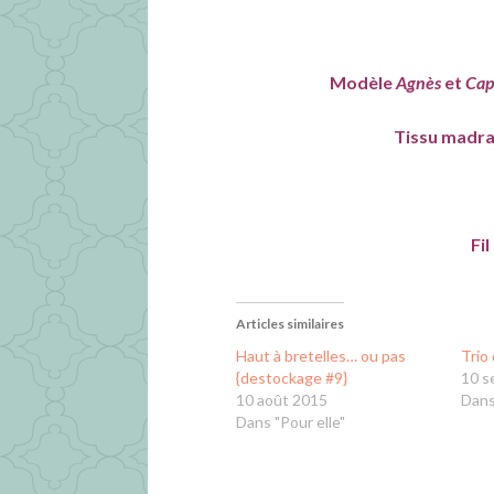
Modèle
Agnès
et
Cap
Tissu madra
Fi
Articles similaires
Haut à bretelles… ou pas
Trio 
{destockage #9}
10 s
10 août 2015
Dans
Dans "Pour elle"