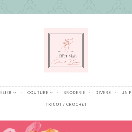
in
es mais pas que
ELIER
COUTURE
BRODERIE
DIVERS
UN P
TRICOT / CROCHET