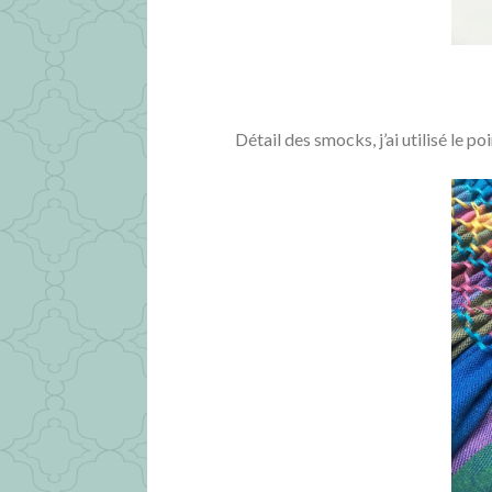
Détail des smocks, j’ai utilisé le po