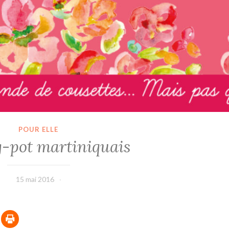
POUR ELLE
g-pot martiniquais
15 mai 2016
leffetmain