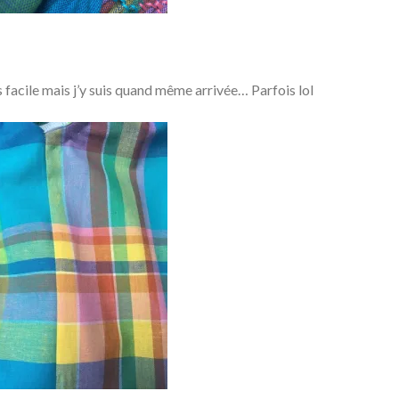
as facile mais j’y suis quand même arrivée… Parfois lol