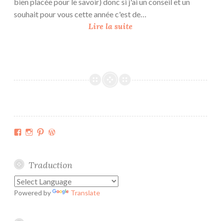
bien placée pour le savoir) donc si j'ai un conseil et un
o
souhait pour vous cette année c'est de…
n
J
Lire la suite
e
c
o
u
d
s
m
a
Facebook
Instagram
Pinterest
WordPress.org
g
a
r
Traduction
d
e
Powered by
Translate
-
r