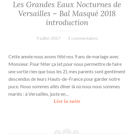
Les Grandes Eaux Nocturnes de
r
Versailles – Bal Masqué 2018
s
introduction
9 juillet 2017
leffetmain
3 commentaires
Cette année nous avons fêté nos 9 ans de mariage avec
Monsieur. Pour fêter ça (et pour nous permettre de faire
une sortie rien que tous les 2), mes parents sont gentiment
descendus de leurs Hauts-de-France pour garder notre
puce. Nous sommes allés dîner là où nous nous sommes
mariés : à Versailles, juste en…
L
Lire la suite
e
s
G
r