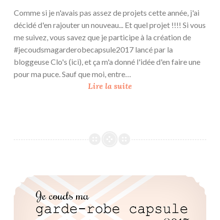
d
Comme si je n'avais pas assez de projets cette année, j'ai
e
décidé d'en rajouter un nouveau... Et quel projet !!!! Si vous
V
me suivez, vous savez que je participe à la création de
e
#jecoudsmagarderobecapsule2017 lancé par la
r
bloggeuse Clo's (ici), et ça m'a donné l'idée d'en faire une
s
pour ma puce. Sauf que moi, entre…
a
L
Lire la suite
i
a
l
C
l
a
e
p
s
s
–
u
B
l
Je couds ma garde-robe capsule 2017
a
e
l
d
M
e
a