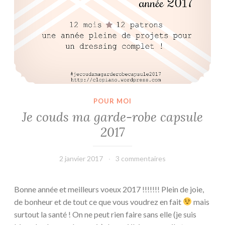
s
s
P
q
i
u
t
é
c
2
h
0
o
1
u
8
n
POUR MOI
i
e
Je couds ma garde-robe capsule
n
s
2017
t
r
2 janvier 2017
leffetmain
3 commentaires
o
d
u
Bonne année et meilleurs voeux 2017 !!!!!!! Plein de joie,
c
de bonheur et de tout ce que vous voudrez en fait
mais
t
surtout la santé ! On ne peut rien faire sans elle (je suis
i