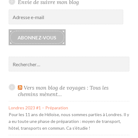
o
Envie de suivre mon blog
b
Adresse
e
e-
c
mail
a
ABONNEZ-VOUS
p
s
u
Rechercher :
l
e
2
0
Vers mon blog de voyages : Tous les
1
chemins mènent…
7
Londres 2023 #1 – Préparation
Pour les 11 ans de Héloïse, nous sommes parties à Londres. Il y
a eu toute une phase de préparation : moyen de transport,
hôtel, transports en commun. Ca s'étudie !