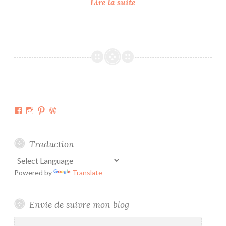
J
Lire la suite
a
c
k
i
e
C
h
a
Facebook
Instagram
Pinterest
WordPress.org
n
e
l
Traduction
n
o
Powered by
Translate
n
d
é
Envie de suivre mon blog
s
Adresse