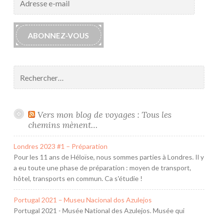
t
e-
o
mail
c
ABONNEZ-VOUS
k
é
e
Rechercher :
Vers mon blog de voyages : Tous les
chemins mènent…
Londres 2023 #1 – Préparation
Pour les 11 ans de Héloïse, nous sommes parties à Londres. Il y
a eu toute une phase de préparation : moyen de transport,
hôtel, transports en commun. Ca s'étudie !
Portugal 2021 – Museu Nacional dos Azulejos
Portugal 2021 - Musée National des Azulejos. Musée qui