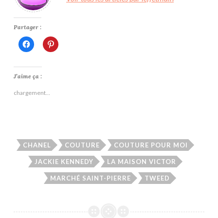
Partager :
Cliquez
Cliquez
pour
pour
partager
partager
sur
sur
Facebook(ouvre
Pinterest(ouvre
dans
dans
J’aime ça :
une
une
nouvelle
nouvelle
chargement…
fenêtre)
fenêtre)
CHANEL
COUTURE
COUTURE POUR MOI
JACKIE KENNEDY
LA MAISON VICTOR
MARCHÉ SAINT-PIERRE
TWEED