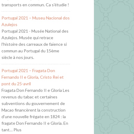
transports en commun. Ca s'étudie !
Portugal 2021 – Museu Nacional dos
Azulejos
Portugal 2021 - Musée National des
Azulejos. Musée qui retrace
l'histoire des carreaux de faïence si
commun au Portugal du 15ème
siècle à nos jours.
Portugal 2021 – Fragata Don
Fernando II e Gloria, Cristo Rei et
pont du 25-avril
Fragata Don Fernando II e Gloria Les
revenus du tabac et certaines
subventions du gouvernement de
Macao financèrent la construction
d’une nouvelle frégate en 1824 : la
fragate Don Fernando II e Gloria. En
tant… Plus