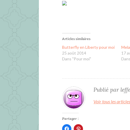
Articles similaires
Butterfly en Liberty pour moi
Mela
25 août 2014
17 a
Dans "Pour moi"
Dans
Publié par
lef
Voir tous les article
Partager :
Cliquez
Cliquez