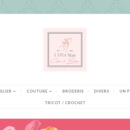
in
es mais pas que
ELIER
COUTURE
BRODERIE
DIVERS
UN P
TRICOT / CROCHET