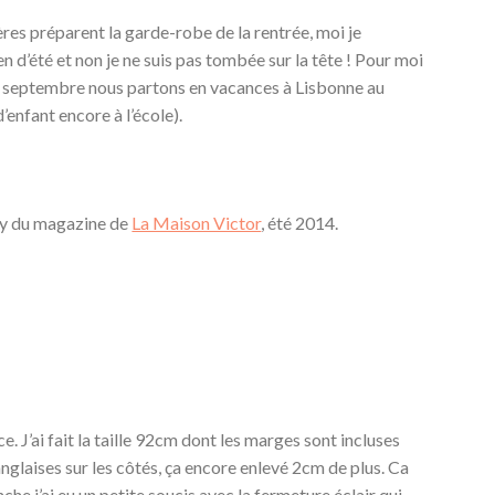
ères préparent la garde-robe de la rentrée, moi je
ien d’été et non je ne suis pas tombée sur la tête ! Pour moi
8 septembre nous partons en vacances à Lisbonne au
d’enfant encore à l’école).
fly du magazine de
La Maison Victor
, été 2014.
. J’ai fait la taille 92cm dont les marges sont incluses
nglaises sur les côtés, ça encore enlevé 2cm de plus. Ca
nche j’ai eu un petite soucis avec la fermeture éclair qui