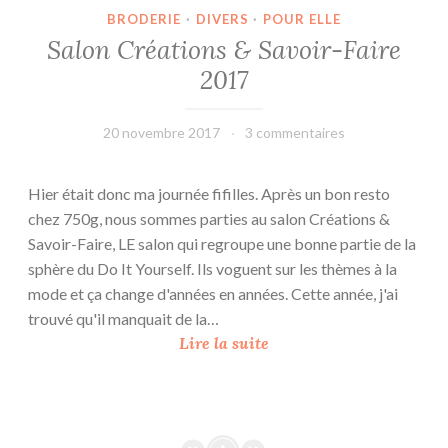
BRODERIE
·
DIVERS
·
POUR ELLE
Salon Créations & Savoir-Faire
2017
20 novembre 2017
leffetmain
3 commentaires
Hier était donc ma journée fifilles. Après un bon resto
chez 750g, nous sommes parties au salon Créations &
Savoir-Faire, LE salon qui regroupe une bonne partie de la
sphère du Do It Yourself. Ils voguent sur les thèmes à la
mode et ça change d'années en années. Cette année, j'ai
trouvé qu'il manquait de la…
S
Lire la suite
a
l
o
n