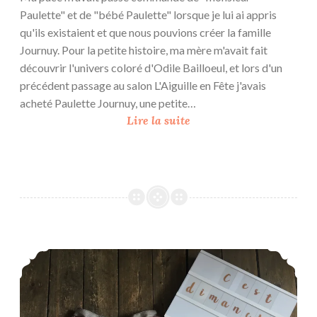
Paulette" et de "bébé Paulette" lorsque je lui ai appris
qu'ils existaient et que nous pouvions créer la famille
Journuy. Pour la petite histoire, ma mère m'avait fait
découvrir l'univers coloré d'Odile Bailloeul, et lors d'un
précédent passage au salon L'Aiguille en Fête j'avais
acheté Paulette Journuy, une petite…
D
Lire la suite
a
n
s
l
a
f
a
Jupe Philadelphia – C’est Dimanche
m
i
l
l