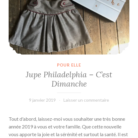
e
J
o
u
r
n
u
y
POUR ELLE
,
Jupe Philadelphia – C’est
j
Dimanche
e
v
o
9 janvier 2019
L'Effet
Laisser un commentaire
u
Main
d
Tout d'abord, laissez-moi vous souhaiter une très bonne
r
année 2019 à vous et votre famille. Que cette nouvelle
a
vous apporte la joie et la sérénité et surtout la santé. Il est
i