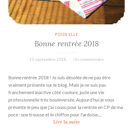
h
r
e
a
d
POUR ELLE
s
Bonne rentrée 2018
11 septembre 2018
L'Effet
Un commentaire
Main
Bonne rentrée 2018 ! Je suis désolée de ne pas être
vraiment présente sur le blog. Mais je ne suis pas
franchement inactive côté couture, juste une vie
professionnelle très bouleversée. Aujourd'hui je vous
présente le peu que j'ai cousu pour la rentrée en CP de ma
puce : une trousse et le chiffon pour l'ardoise.…
B
Lire la suite
o