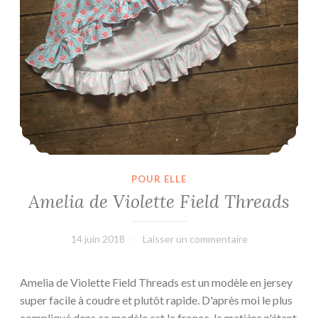
POUR ELLE
Amelia de Violette Field Threads
14 juin 2018
L'Effet
Laisser un commentaire
Main
Amelia de Violette Field Threads est un modèle en jersey
super facile à coudre et plutôt rapide. D'après moi le plus
compliqué dans ce modèle est la fronce, la matière n'étant