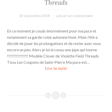
Threads
T
h
r
18 septembre 2018
L'Effet
Laisser un commentaire
e
Main
a
En ce moment je couds énormément pour ma puce et
d
notamment sa garde-robe automne hiver. Mais l'été a
s
décidé de jouer les prolongations et de rester avec nous
encore un peu. Alors je lui ai cousu une jupe qui tourne
!!!!!!!!!!!!!!!!! Modèle Clover de Violette Field Threads
Tissu Les Coupons de Saint-Pierre Ma puce est…
J
Lire la suite
u
p
e
C
l
o
v