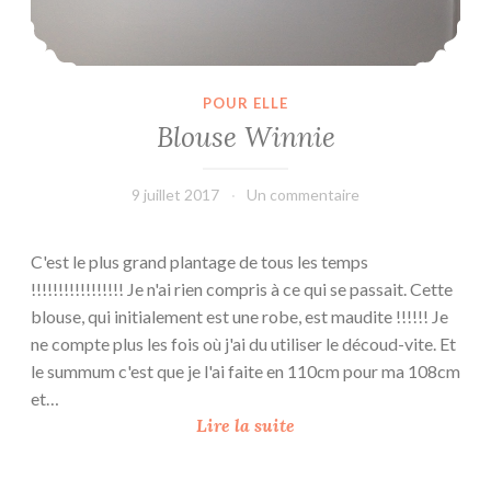
POUR ELLE
Blouse Winnie
9 juillet 2017
leffetmain
Un commentaire
C'est le plus grand plantage de tous les temps
!!!!!!!!!!!!!!!!! Je n'ai rien compris à ce qui se passait. Cette
blouse, qui initialement est une robe, est maudite !!!!!! Je
ne compte plus les fois où j'ai du utiliser le découd-vite. Et
le summum c'est que je l'ai faite en 110cm pour ma 108cm
et…
B
Lire la suite
l
o