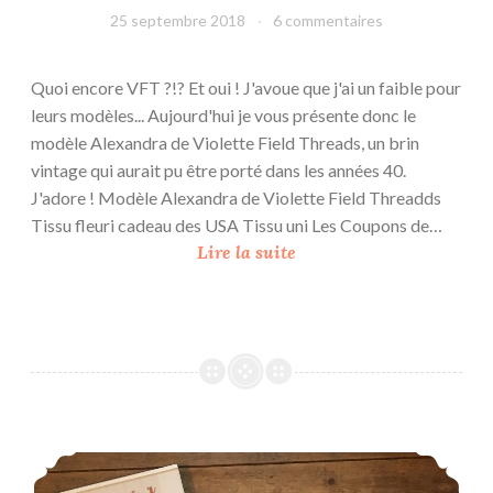
25 septembre 2018
L'Effet
6 commentaires
Main
Quoi encore VFT ?!? Et oui ! J'avoue que j'ai un faible pour
leurs modèles... Aujourd'hui je vous présente donc le
modèle Alexandra de Violette Field Threads, un brin
vintage qui aurait pu être porté dans les années 40.
J'adore ! Modèle Alexandra de Violette Field Threadds
Tissu fleuri cadeau des USA Tissu uni Les Coupons de…
R
Lire la suite
o
b
e
A
l
e
x
Jupe Clover – Violette Field Threads
a