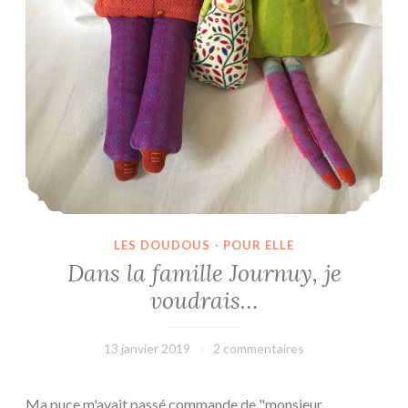
LES DOUDOUS
·
POUR ELLE
Dans la famille Journuy, je
voudrais…
13 janvier 2019
leffetmain
2 commentaires
Ma puce m'avait passé commande de "monsieur