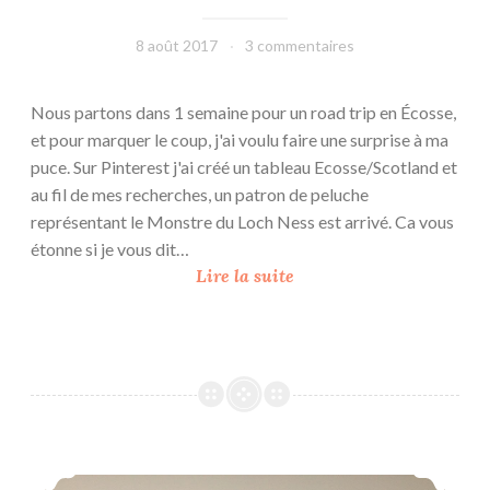
a
8 août 2017
leffetmain
3 commentaires
i
r
e
Nous partons dans 1 semaine pour un road trip en Écosse,
2
et pour marquer le coup, j'ai voulu faire une surprise à ma
0
puce. Sur Pinterest j'ai créé un tableau Ecosse/Scotland et
1
au fil de mes recherches, un patron de peluche
7
représentant le Monstre du Loch Ness est arrivé. Ca vous
étonne si je vous dit…
N
Lire la suite
e
s
s
i
e
Blouse Winnie