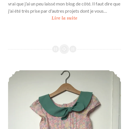
vrai que j'ai un peu laissé mon blog de côté. Il faut dire que
s
j'ai été très prise par d'autres projets dont je vous…
…
J
Lire la suite
u
p
e
P
h
i
l
Robe Alexandra – Violette Field Threads
a
d
e
l
p
h
i
a