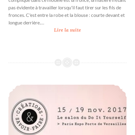
pas évidente à travailler lorsqu'il faut tirer sur les fils de
fronces. C'est entre la robe et la blouse : courte devant et
longue derrière.…
A
Lire la suite
m
e
l
i
a
d
e
Salon Créations & Savoir-Faire 2017
V
i
o
l
e
t
t