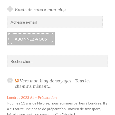
s
+
Envie de suivre mon blog
E
Adresse
D
e-
I
mail
T
ABONNEZ-VOUS
Rechercher :
Vers mon blog de voyages : Tous les
chemins mènent…
Londres 2023 #1 – Préparation
Pour les 11 ans de Héloïse, nous sommes parties à Londres. Il y
a eu toute une phase de préparation : moyen de transport,
hôtel, transports en commun. Ca s'étudie !