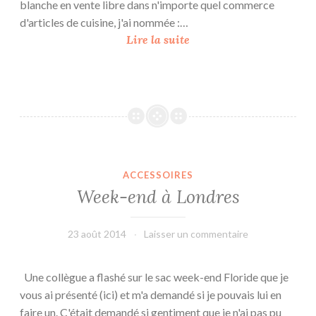
blanche en vente libre dans n'importe quel commerce
o
d'articles de cuisine, j'ai nommée :…
u
W
Lire la suite
e
e
k
-
e
n
d
ACCESSOIRES
à
Week-end à Londres
L
o
n
23 août 2014
leffetmain
Laisser un commentaire
d
r
Une collègue a flashé sur le sac week-end Floride que je
e
vous ai présenté (ici) et m'a demandé si je pouvais lui en
s
faire un. C'était demandé si gentiment que je n'ai pas pu