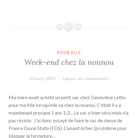
e
e
k
-
e
n
d
POUR ELLE
a
Week-end chez la nounou
u
c
a
23 août 2014
leffetmain
Laisser un commentaire
s
i
Ma mère avait acheté un petit sac chez Geneviève Lethu
n
pour ma fille lorsqu'elle va chez la nounou. C'était il y a
o
maintenant presque 2 ans 1/2... Le sac a bien vécu mais n'a
pas résisté. J'ai donc essayé de faire le sac de danse de
France Duval Stalla (FDS). Cuisant échec (problème pour
bloquer la fermeture…