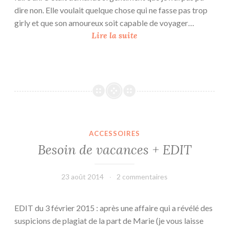
l
dire non. Elle voulait quelque chose qui ne fasse pas trop
e
girly et que son amoureux soit capable de voyager…
r
W
Lire la suite
e
e
t
e
o
k
u
-
r
e
n
d
ACCESSOIRES
à
Besoin de vacances + EDIT
L
o
n
23 août 2014
leffetmain
2 commentaires
d
r
EDIT du 3 février 2015 : après une affaire qui a révélé des
e
suspicions de plagiat de la part de Marie (je vous laisse
s