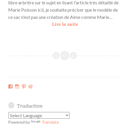
libre arbritre sur le sujet en lisant l'article très détaillé de
Marie Poisson ici), je souhaite préciser que le modèle de
ce sac n'est pas une création de Aime comme Marie…
B
Lire la suite
e
s
o
i
n
d
e
v
Facebook
Instagram
Pinterest
WordPress.org
a
c
a
Traduction
n
c
Powered by
Translate
e