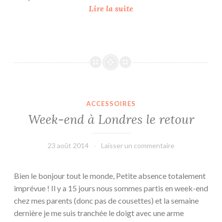
W
Lire la suite
e
e
k
-
e
n
d
ACCESSOIRES
c
Week-end à Londres le retour
h
e
z
23 août 2014
leffetmain
Laisser un commentaire
l
a
Bien le bonjour tout le monde, Petite absence totalement
n
imprévue ! Il y a 15 jours nous sommes partis en week-end
o
chez mes parents (donc pas de cousettes) et la semaine
u
dernière je me suis tranchée le doigt avec une arme
n