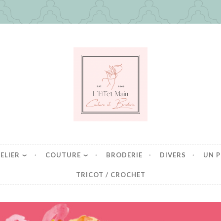
in
es mais pas que
ELIER
COUTURE
BRODERIE
DIVERS
UN P
TRICOT / CROCHET