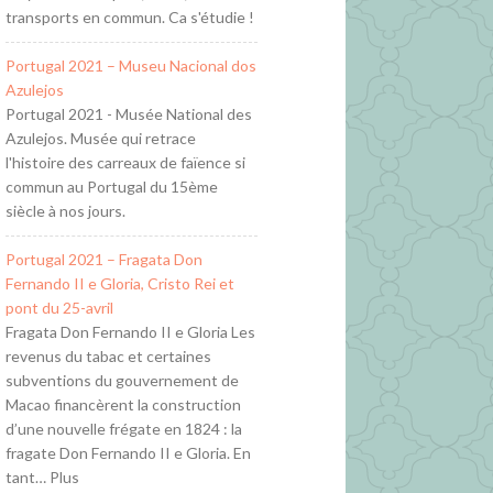
transports en commun. Ca s'étudie !
Portugal 2021 – Museu Nacional dos
Azulejos
Portugal 2021 - Musée National des
Azulejos. Musée qui retrace
l'histoire des carreaux de faïence si
commun au Portugal du 15ème
siècle à nos jours.
Portugal 2021 – Fragata Don
Fernando II e Gloria, Cristo Rei et
pont du 25-avril
Fragata Don Fernando II e Gloria Les
revenus du tabac et certaines
subventions du gouvernement de
Macao financèrent la construction
d’une nouvelle frégate en 1824 : la
fragate Don Fernando II e Gloria. En
tant… Plus