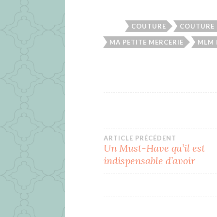
COUTURE
COUTURE 
MA PETITE MERCERIE
MLM 
Navigation
ARTICLE PRÉCÉDENT
Un Must-Have qu’il est
indispensable d’avoir
de
l’article