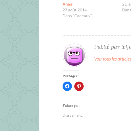
Anaïs
21 j
23 août 2014
Dans
Dans "Cadeaux"
Publié par
lef
Voir tous les article
Partager :
Cliquez
Cliquez
pour
pour
partager
partager
sur
sur
Facebook(ouvre
Pinterest(ouvre
dans
dans
J’aime ça :
une
une
nouvelle
nouvelle
chargement…
fenêtre)
fenêtre)