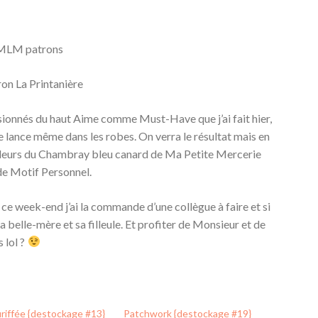
z MLM patrons
sionnés du haut Aime comme Must-Have que j’ai fait hier,
e lance même dans les robes. On verra le résultat mais en
couleurs du Chambray bleu canard de Ma Petite Mercerie
 de Motif Personnel.
 ce week-end j’ai la commande d’une collègue à faire et si
ma belle-mère et sa filleule. Et profiter de Monsieur et de
 lol ?
riffée {destockage #13}
Patchwork {destockage #19}