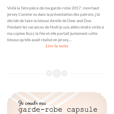
e
Voilà la 1ère pièce de ma garde-robe 2017 : mon haut
s
jersey Comme vu dans la présentation des patrons, j'ai
t
décidé de faire la blouse Airelle de Deer and Doe.
o
Pendant les vacances de Noël je suis allée rendre visite à
c
ma copine Buzz la Fée et elle portait justement cette
k
blouse qu'elle avait réalisé en jersey.…
a
#
Lire la suite
g
j
e
e
#
c
2
o
1
u
}
d
s
Je couds ma garde-robe capsule 2017
m
a
g