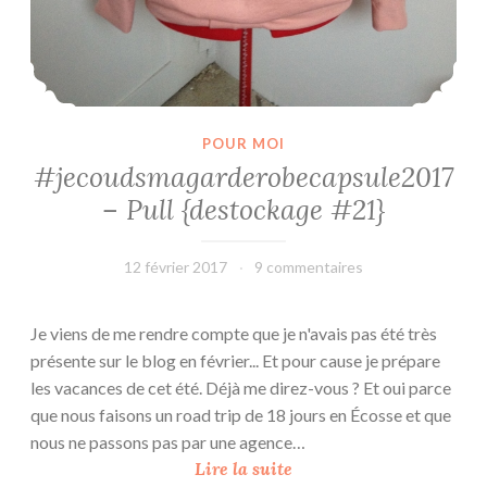
V
e
r
s
a
POUR MOI
i
#jecoudsmagarderobecapsule2017
l
– Pull {destockage #21}
l
e
s
12 février 2017
leffetmain
9 commentaires
–
B
Je viens de me rendre compte que je n'avais pas été très
a
présente sur le blog en février... Et pour cause je prépare
l
les vacances de cet été. Déjà me direz-vous ? Et oui parce
M
que nous faisons un road trip de 18 jours en Écosse et que
a
nous ne passons pas par une agence…
s
#
Lire la suite
q