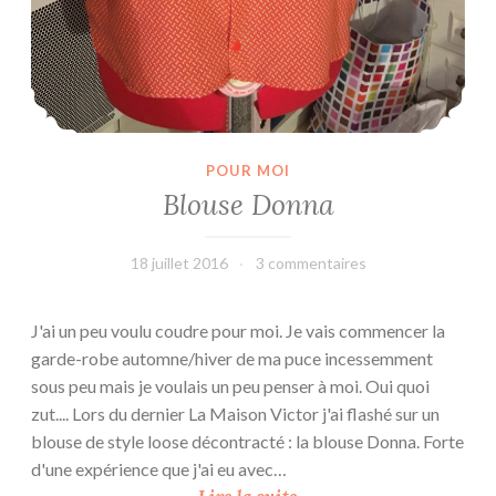
POUR MOI
Blouse Donna
18 juillet 2016
leffetmain
3 commentaires
J'ai un peu voulu coudre pour moi. Je vais commencer la
garde-robe automne/hiver de ma puce incessemment
sous peu mais je voulais un peu penser à moi. Oui quoi
zut.... Lors du dernier La Maison Victor j'ai flashé sur un
blouse de style loose décontracté : la blouse Donna. Forte
d'une expérience que j'ai eu avec…
B