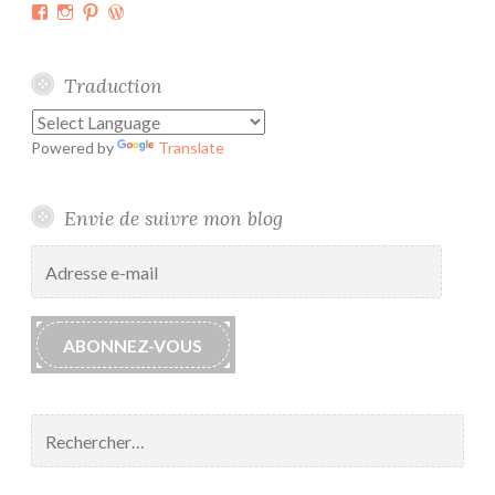
Facebook
Instagram
Pinterest
WordPress.org
u
n
m
Traduction
a
r
Powered by
Translate
i
a
g
Envie de suivre mon blog
e
Adresse
e-
mail
ABONNEZ-VOUS
Rechercher :