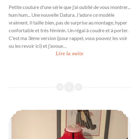
Petite couture d'une série que j'ai oublié de vous montrer...
hum hum... Une nouvelle Datura. J'adore ce modèle
vraiment. Il taille bien, pas de surprise au montage, hyper
confortable et très féminin. Un régal à coudre et à porter.
C'est ma 3ème version (pour rappel, vous pouvez les voir
ou les revoir ici) et j'avoue…
3
Lire la suite
e
m
e
D
a
t
u
Seconde Daisy
r
a