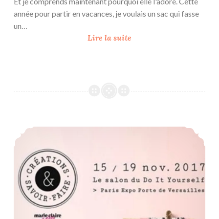
Et je comprends maintenant pourquoi elle l'adore. Cette
année pour partir en vacances, je voulais un sac qui fasse
un…
S
Lire la suite
a
c
M
i
n
i
S
Salon Créations & Savoir-Faire 2017
a
m
’