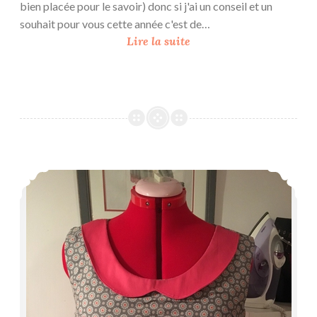
1
bien placée pour le savoir) donc si j'ai un conseil et un
7
souhait pour vous cette année c'est de…
J
Lire la suite
–
e
M
c
o
o
n
u
h
d
a
s
u
m
t
3eme Datura
a
j
g
e
a
r
r
s
d
e
e
y
-
{
r
d