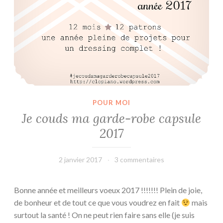
a
r
d
e
r
o
b
e
c
POUR MOI
a
Je couds ma garde-robe capsule
p
2017
s
u
2 janvier 2017
leffetmain
3 commentaires
l
e
2
Bonne année et meilleurs voeux 2017 !!!!!!! Plein de joie,
5
de bonheur et de tout ce que vous voudrez en fait
mais
0
surtout la santé ! On ne peut rien faire sans elle (je suis