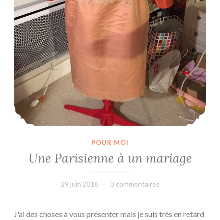
POUR MOI
Une Parisienne à un mariage
29 juin 2016
leffetmain
3 commentaires
J'ai des choses à vous présenter mais je suis très en retard