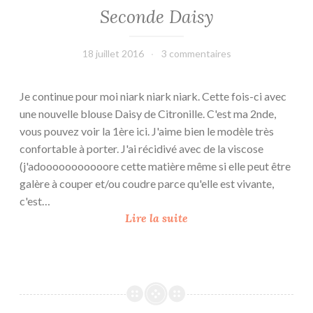
Seconde Daisy
18 juillet 2016
leffetmain
3 commentaires
Je continue pour moi niark niark niark. Cette fois-ci avec
une nouvelle blouse Daisy de Citronille. C'est ma 2nde,
vous pouvez voir la 1ère ici. J'aime bien le modèle très
confortable à porter. J'ai récidivé avec de la viscose
(j'adooooooooooore cette matière même si elle peut être
galère à couper et/ou coudre parce qu'elle est vivante,
c'est…
S
Lire la suite
e
c
o
n
d