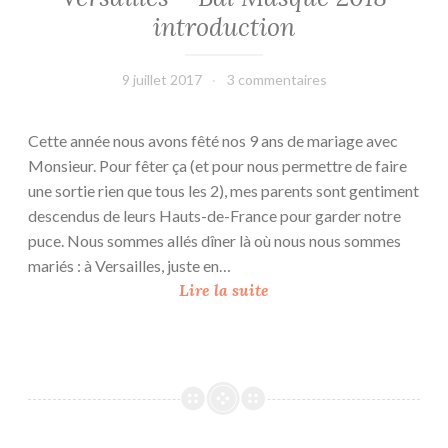
introduction
i
r
e
9 juillet 2017
leffetmain
3 commentaires
2
0
Cette année nous avons fêté nos 9 ans de mariage avec
1
Monsieur. Pour fêter ça (et pour nous permettre de faire
7
une sortie rien que tous les 2), mes parents sont gentiment
descendus de leurs Hauts-de-France pour garder notre
puce. Nous sommes allés dîner là où nous nous sommes
mariés : à Versailles, juste en…
L
Lire la suite
e
s
G
r
a
n