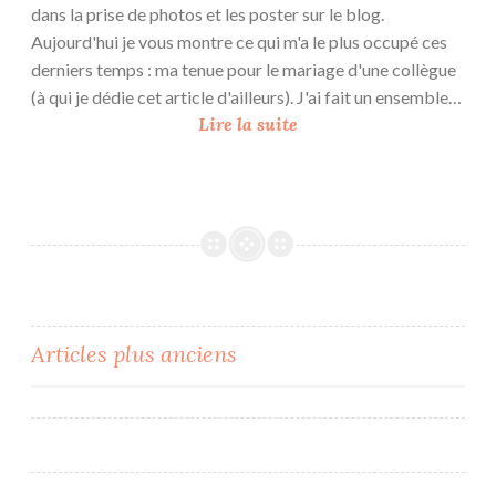
dans la prise de photos et les poster sur le blog.
Aujourd'hui je vous montre ce qui m'a le plus occupé ces
derniers temps : ma tenue pour le mariage d'une collègue
(à qui je dédie cet article d'ailleurs). J'ai fait un ensemble…
U
Lire la suite
n
e
P
a
r
i
s
i
Navigation
Articles plus anciens
e
des
n
n
articles
e
à