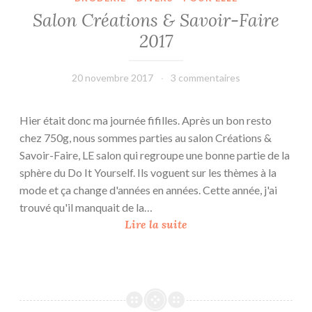
Salon Créations & Savoir-Faire
2017
20 novembre 2017
leffetmain
3 commentaires
Hier était donc ma journée fifilles. Après un bon resto
chez 750g, nous sommes parties au salon Créations &
Savoir-Faire, LE salon qui regroupe une bonne partie de la
sphère du Do It Yourself. Ils voguent sur les thèmes à la
mode et ça change d'années en années. Cette année, j'ai
trouvé qu'il manquait de la…
S
Lire la suite
a
l
o
n
C