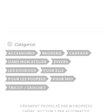
Catégories
ACCESSOIRES
BRODERIE
CADEAUX
DANS MON ATELIER
DIVERS
LES DOUDOUS
POUR ELLE
POUR LES POUPÉES
POUR MOI
TRICOT / CROCHET
FIÈREMENT PROPULSÉ PAR WORDPRESS
THÈME : BUTTON 2 PAR
AUTOMATTIC