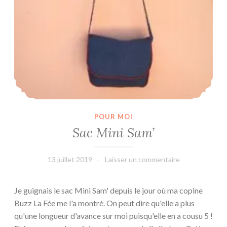
POUR MOI
Sac Mini Sam’
13 juillet 2019
L'Effet
Laisser un commentaire
Main
Je guignais le sac Mini Sam' depuis le jour où ma copine
Buzz La Fée me l'a montré. On peut dire qu'elle a plus
qu'une longueur d'avance sur moi puisqu'elle en a cousu 5 !