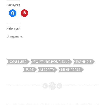
Partager :
Cliquez
Cliquez
pour
pour
partager
partager
sur
sur
Facebook(ouvre
Pinterest(ouvre
dans
dans
J’aime ça :
une
une
nouvelle
nouvelle
chargement…
fenêtre)
fenêtre)
COUTURE
COUTURE POUR ELLE
IVANNE S
JUPE
LIBERTY
MINI-PERLE