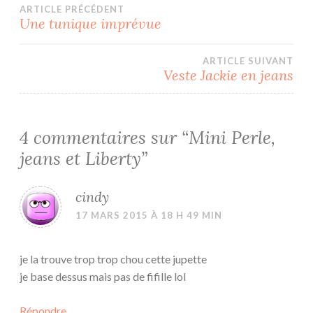
Navigation
ARTICLE PRÉCÉDENT
Une tunique imprévue
de
ARTICLE SUIVANT
l’article
Veste Jackie en jeans
4 commentaires sur “
Mini Perle,
jeans et Liberty
”
cindy
17 MARS 2015 À 18 H 49 MIN
je la trouve trop trop chou cette jupette
je base dessus mais pas de fifille lol
Répondre